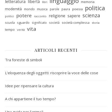
linguaggio
letteratura
libertà
memoria
libri
politica
modernità
mondo
musica
poesia
parole
paura
scienza
potere
religione
sapere
racconto
politici
scuola
sguardo
società complessa
significato
società
storia
vita
tempo
verità
ARTICOLI RECENTI
Tra foreste di simboli
L’eloquenza degli oggetti: riscoprire la voce delle cose
Idee per ripensare la cultura
A chi appartiene il tuo tempo?
Una guida per l’anima?