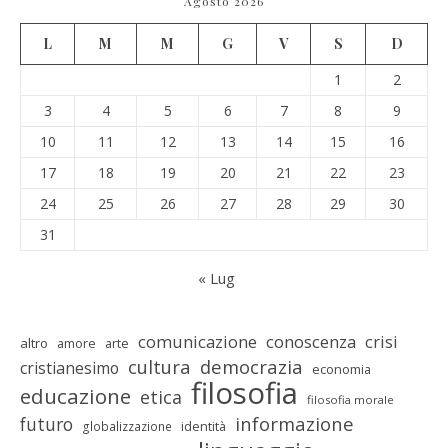
Agosto 2026
L
M
M
G
V
S
D
1
2
3
4
5
6
7
8
9
10
11
12
13
14
15
16
17
18
19
20
21
22
23
24
25
26
27
28
29
30
31
« Lug
comunicazione
conoscenza
crisi
altro
amore
arte
cultura
democrazia
cristianesimo
economia
filosofia
educazione
etica
filosofia morale
informazione
futuro
identità
globalizzazione