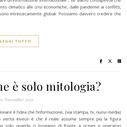
giare un’informazione internazionale , se siamo consapevoli che
to climatico alle crisi economiche, dalle pandemie ai conflitti,
va” sono intrinsecamente globali. Possiamo davvero credere che
LEGGI TUTTO
e è solo mitologia?
30 Novembre 2021
donare è l’idea che l’informazione, (via stampa, tv, nuovi media)
a verità invece è che il reale assume sempre più la figura
n solo quando ci troviamo di fronte a organi o operatori