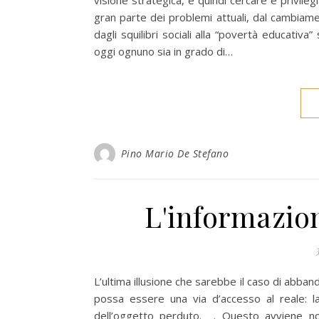
visione strategica, e quindi cercare e privile
gran parte dei problemi attuali, dal cambiamen
dagli squilibri sociali alla “povertà educati
oggi ognuno sia in grado di…
Pino Mario De Stefano
L'informazion
L’ultima illusione che sarebbe il caso di abban
possa essere una via d’accesso al reale: l
dell’oggetto perduto. . Questo avviene no