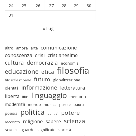
24
25
26
27
28
29
30
31
« Lug
comunicazione
altro
amore
arte
conoscenza
crisi
cristianesimo
cultura
democrazia
economia
filosofia
educazione
etica
futuro
globalizzazione
filosofia morale
informazione
letteratura
identità
linguaggio
libertà
memoria
libri
modernità
mondo
musica
parole
paura
politica
potere
poesia
politici
scienza
religione
sapere
racconto
scuola
sguardo
significato
società