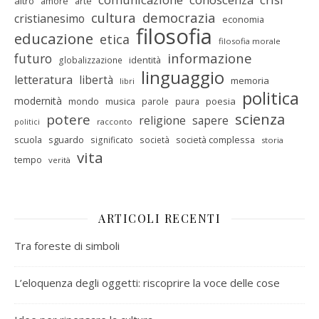
altro
amore
arte
cultura
democrazia
cristianesimo
economia
filosofia
educazione
etica
filosofia morale
informazione
futuro
identità
globalizzazione
linguaggio
letteratura
libertà
memoria
libri
politica
modernità
mondo
musica
poesia
parole
paura
scienza
potere
religione
sapere
racconto
politici
scuola
sguardo
società complessa
significato
società
storia
vita
tempo
verità
ARTICOLI RECENTI
Tra foreste di simboli
L’eloquenza degli oggetti: riscoprire la voce delle cose