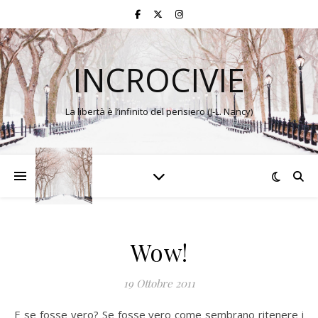
INCROCIVIE
La libertà è l’infinito del pensiero (J-L. Nancy)
Wow!
19 Ottobre 2011
E se fosse vero? Se fosse vero come sembrano ritenere i