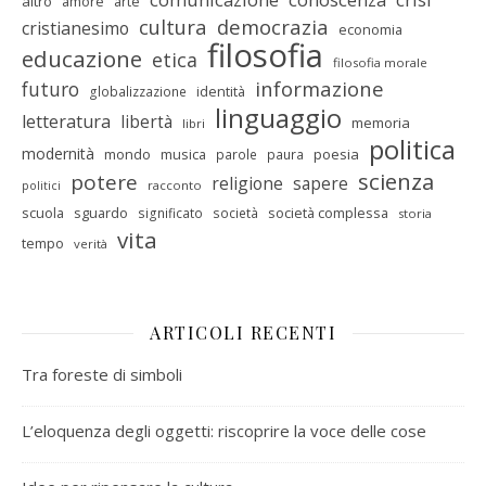
altro
amore
arte
cultura
democrazia
cristianesimo
economia
filosofia
educazione
etica
filosofia morale
informazione
futuro
identità
globalizzazione
linguaggio
letteratura
libertà
memoria
libri
politica
modernità
mondo
musica
poesia
parole
paura
scienza
potere
religione
sapere
racconto
politici
scuola
sguardo
società complessa
significato
società
storia
vita
tempo
verità
ARTICOLI RECENTI
Tra foreste di simboli
L’eloquenza degli oggetti: riscoprire la voce delle cose