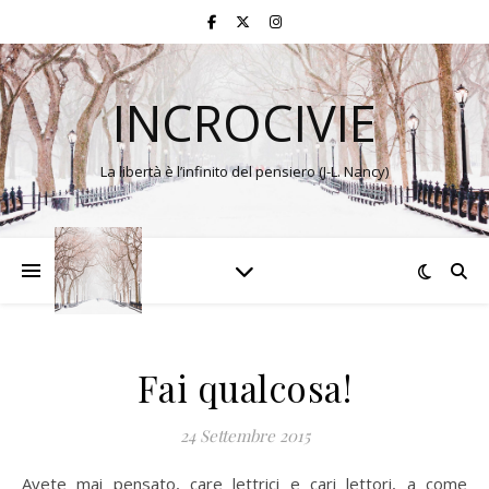
INCROCIVIE
La libertà è l’infinito del pensiero (J-L. Nancy)
Fai qualcosa!
24 Settembre 2015
Avete mai pensato, care lettrici e cari lettori, a come