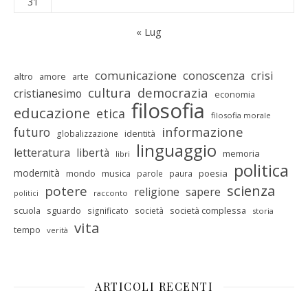
31
« Lug
comunicazione
conoscenza
crisi
altro
amore
arte
cultura
democrazia
cristianesimo
economia
filosofia
educazione
etica
filosofia morale
informazione
futuro
identità
globalizzazione
linguaggio
letteratura
libertà
memoria
libri
politica
modernità
mondo
musica
poesia
parole
paura
scienza
potere
religione
sapere
racconto
politici
scuola
sguardo
società complessa
significato
società
storia
vita
tempo
verità
ARTICOLI RECENTI