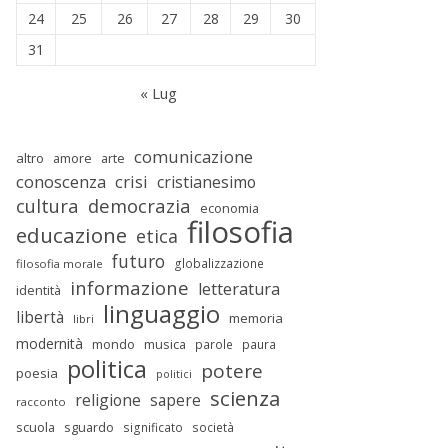
24
25
26
27
28
29
30
31
« Lug
comunicazione
altro
amore
arte
conoscenza
crisi
cristianesimo
cultura
democrazia
economia
filosofia
educazione
etica
futuro
globalizzazione
filosofia morale
informazione
letteratura
identità
linguaggio
libertà
memoria
libri
modernità
mondo
musica
parole
paura
politica
potere
poesia
politici
scienza
religione
sapere
racconto
scuola
sguardo
significato
società