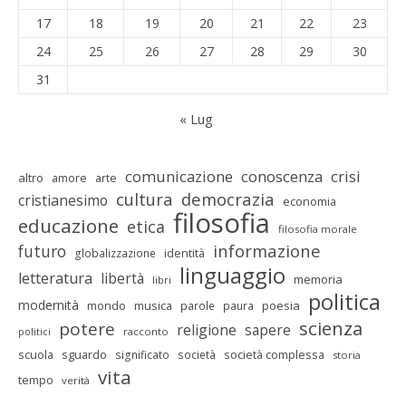
17
18
19
20
21
22
23
24
25
26
27
28
29
30
31
« Lug
comunicazione
conoscenza
crisi
altro
amore
arte
cultura
democrazia
cristianesimo
economia
filosofia
educazione
etica
filosofia morale
informazione
futuro
identità
globalizzazione
linguaggio
letteratura
libertà
memoria
libri
politica
modernità
mondo
musica
poesia
parole
paura
scienza
potere
religione
sapere
racconto
politici
scuola
sguardo
società complessa
significato
società
storia
vita
tempo
verità