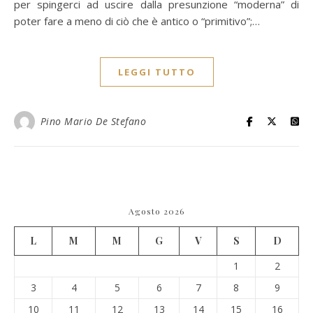
per spingerci ad uscire dalla presunzione “moderna” di
poter fare a meno di ciò che è antico o “primitivo”;…
LEGGI TUTTO
Pino Mario De Stefano
Agosto 2026
L
M
M
G
V
S
D
1
2
3
4
5
6
7
8
9
10
11
12
13
14
15
16