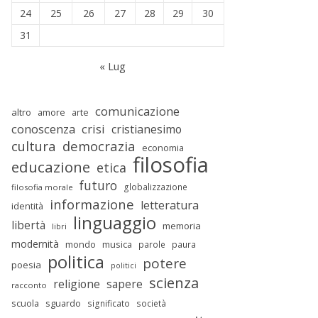
24
25
26
27
28
29
30
31
« Lug
comunicazione
altro
amore
arte
conoscenza
crisi
cristianesimo
cultura
democrazia
economia
filosofia
educazione
etica
futuro
globalizzazione
filosofia morale
informazione
letteratura
identità
linguaggio
libertà
memoria
libri
modernità
mondo
musica
parole
paura
politica
potere
poesia
politici
scienza
religione
sapere
racconto
scuola
sguardo
significato
società