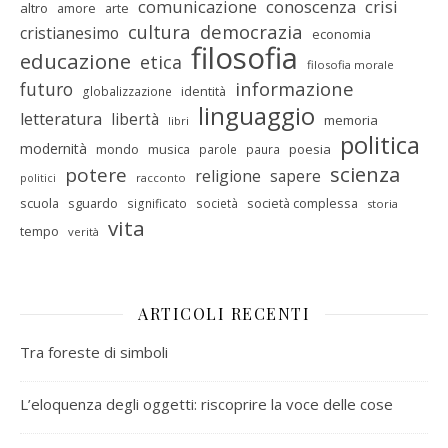
comunicazione
conoscenza
crisi
altro
amore
arte
cultura
democrazia
cristianesimo
economia
filosofia
educazione
etica
filosofia morale
informazione
futuro
identità
globalizzazione
linguaggio
letteratura
libertà
memoria
libri
politica
modernità
mondo
musica
poesia
parole
paura
scienza
potere
religione
sapere
racconto
politici
scuola
sguardo
società complessa
significato
società
storia
vita
tempo
verità
ARTICOLI RECENTI
Tra foreste di simboli
L’eloquenza degli oggetti: riscoprire la voce delle cose