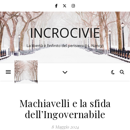
INCROCIVIE
La libertà è l’infinito del pensiero (J-L. Nancy)
Machiavelli e la sfida
dell’Ingovernabile
8 Maggio 2024