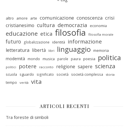
comunicazione
conoscenza
crisi
altro
amore
arte
cultura
democrazia
cristianesimo
economia
filosofia
educazione
etica
filosofia morale
informazione
futuro
identità
globalizzazione
linguaggio
letteratura
libertà
memoria
libri
politica
modernità
mondo
musica
poesia
parole
paura
scienza
potere
religione
sapere
racconto
politici
scuola
sguardo
società complessa
significato
società
storia
vita
tempo
verità
ARTICOLI RECENTI
Tra foreste di simboli