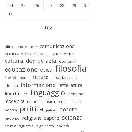
24
25
26
27
28
29
30
31
« Lug
comunicazione
altro
amore
arte
conoscenza
crisi
cristianesimo
cultura
democrazia
economia
filosofia
educazione
etica
futuro
globalizzazione
filosofia morale
informazione
letteratura
identità
linguaggio
libertà
memoria
libri
modernità
mondo
musica
parole
paura
politica
potere
poesia
politici
scienza
religione
sapere
racconto
scuola
sguardo
significato
società