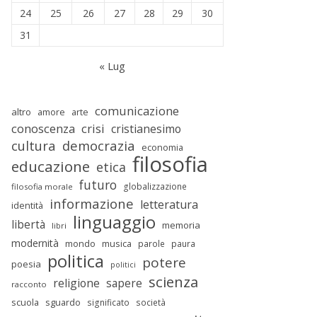
24
25
26
27
28
29
30
31
« Lug
comunicazione
altro
amore
arte
conoscenza
crisi
cristianesimo
cultura
democrazia
economia
filosofia
educazione
etica
futuro
globalizzazione
filosofia morale
informazione
letteratura
identità
linguaggio
libertà
memoria
libri
modernità
mondo
musica
parole
paura
politica
potere
poesia
politici
scienza
religione
sapere
racconto
scuola
sguardo
significato
società