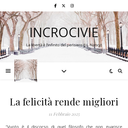
INCROCIVIE
La libertà è l’infinito del pensiero (J-L. Nancy)
La felicità rende migliori
11 Febbraio 2025
“Vuoto è il discorso di quel filosofo che non guarisce