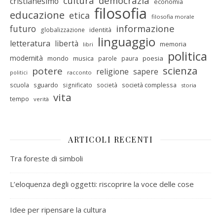
cultura
democrazia
cristianesimo
economia
filosofia
educazione
etica
filosofia morale
informazione
futuro
identità
globalizzazione
linguaggio
letteratura
libertà
memoria
libri
politica
modernità
mondo
musica
poesia
parole
paura
scienza
potere
religione
sapere
racconto
politici
scuola
sguardo
società complessa
significato
società
storia
vita
tempo
verità
ARTICOLI RECENTI
Tra foreste di simboli
L’eloquenza degli oggetti: riscoprire la voce delle cose
Idee per ripensare la cultura