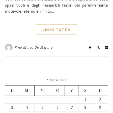
spazi vuoti e dagli inesauribili tesori del perennemente
mutevole, eterno e infinito…
LEGGI TUTTO
Pino Mario De Stefano
Agosto 2026
L
M
M
G
V
S
D
1
2
3
4
5
6
7
8
9