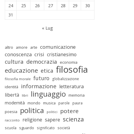
24
25
26
27
28
29
30
31
« Lug
comunicazione
altro
amore
arte
conoscenza
crisi
cristianesimo
cultura
democrazia
economia
filosofia
educazione
etica
futuro
globalizzazione
filosofia morale
informazione
letteratura
identità
linguaggio
libertà
memoria
libri
modernità
mondo
musica
parole
paura
politica
potere
poesia
politici
scienza
religione
sapere
racconto
scuola
sguardo
significato
società