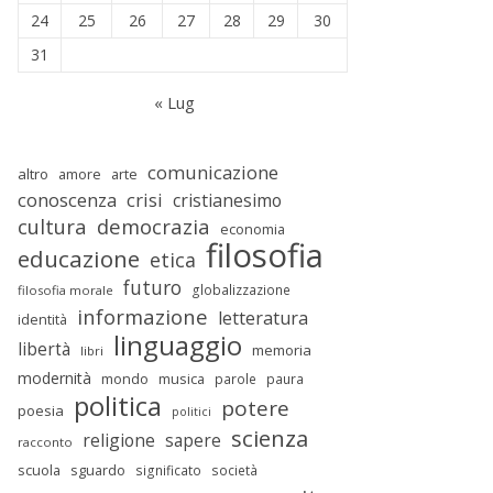
24
25
26
27
28
29
30
31
« Lug
comunicazione
altro
amore
arte
conoscenza
crisi
cristianesimo
cultura
democrazia
economia
filosofia
educazione
etica
futuro
globalizzazione
filosofia morale
informazione
letteratura
identità
linguaggio
libertà
memoria
libri
modernità
mondo
musica
parole
paura
politica
potere
poesia
politici
scienza
religione
sapere
racconto
scuola
sguardo
significato
società