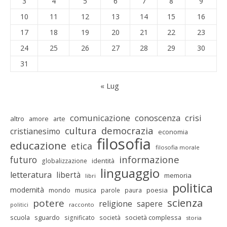
3
4
5
6
7
8
9
10
11
12
13
14
15
16
17
18
19
20
21
22
23
24
25
26
27
28
29
30
31
« Lug
comunicazione
conoscenza
crisi
altro
amore
arte
cultura
democrazia
cristianesimo
economia
filosofia
educazione
etica
filosofia morale
informazione
futuro
identità
globalizzazione
linguaggio
letteratura
libertà
memoria
libri
politica
modernità
mondo
musica
poesia
parole
paura
scienza
potere
religione
sapere
racconto
politici
scuola
sguardo
società complessa
significato
società
storia