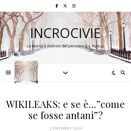
INCROCIVIE
La libertà è l’infinito del pensiero (J-L. Nancy)
WIKILEAKS: e se è…”come
se fosse antani”?
3 Dicembre 2010