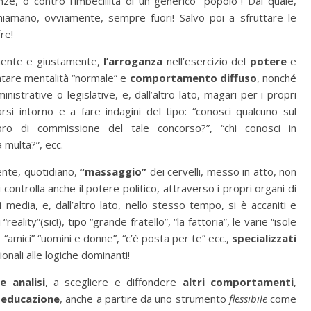
, o contro l’imbecillità di un generico “popolo”! Dal quale,
 chiamano, ovviamente, sempre fuori! Salvo poi a sfruttare le
re!
mente e giustamente,
l’arroganza
nell’esercizio del
potere
e
ntare mentalità “normale” e
comportamento diffuso
, nonché
nistrative o legislative, e, dall’altro lato, magari per i propri
arsi intorno e a fare indagini del tipo: “conosci qualcuno sul
o di commissione del tale concorso?”, “chi conosci in
 multa?”, ecc.
ente, quotidiano,
“massaggio”
dei cervelli, messo in atto, non
 controlla anche il potere politico, attraverso i propri organi di
i media, e, dall’altro lato, nello stesso tempo, si è accaniti e
ality”(sic!), tipo “grande fratello”, “la fattoria”, le varie “isole
 “amici” “uomini e donne”, “c’è posta per te” ecc.,
specializzati
onali alle logiche dominanti!
re analisi
, a scegliere e diffondere
altri comportamenti
,
i
educazione
, anche a partire da uno strumento
flessibile
come