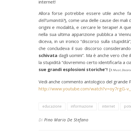
internet!
Allora forse potrebbe essere utile anche f
dell’umanità?
), come una delle cause dei mali
origini e modalità, e cercare le terapie! A 
nella sua ultima apparizione pubblica a Vien
diceva, in un ironico “discorso sulla stupidit
che concludeva il suo discorso considerando
schivata
dagli uomini”. Ma è anche vero che il
la stupidità “dovremmo certo identificarla a c
sue grandi esplosioni storiche
”!! (
R. Musil,
Discorso
Vedi anche commento antologico del grande Pe
http://www.youtube.com/watch?v=oy7rgG-v
educazione
informazione
internet
pot
Di
Pino Mario De Stefano