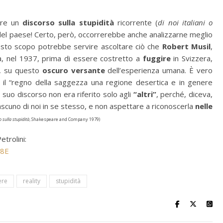
are un
discorso sulla stupidità
ricorrente (
di noi italiani o
 del paese! Certo, però, occorrerebbe anche analizzarne meglio
questo scopo potrebbe servire ascoltare ciò che
Robert Musil
,
na, nel 1937, prima di essere costretto a
fuggire
in Svizzera,
à”, su questo
oscuro versante
dell’esperienza umana. È vero
 il “regno della saggezza una regione desertica e in genere
 suo discorso non era riferito solo agli
“altri”
, perché, diceva,
iascuno di noi in se stesso, e non aspettare a riconoscerla
nelle
 sulla stupidità
, Shakespeare and Company 1979)
trolini:
_8E
ere
reality
stupidità