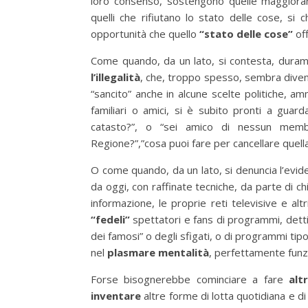
loro consenso, sostengono quelle maggioranze
quelli che rifiutano lo stato delle cose, si
opportunità che quello
“stato delle cose”
off
Come quando, da un lato, si contesta, dura
l’illegalità
, che, troppo spesso, sembra dive
“sancito” anche in alcune scelte politiche, ammi
familiari o amici, si è subito pronti a guard
catasto?”, o “sei amico di nessun membr
Regione?”,”cosa puoi fare per cancellare quella
O come quando, da un lato, si denuncia l’evid
da oggi, con raffinate tecniche, da parte di chi
informazione, le proprie reti televisive e altr
“fedeli”
spettatori e fans di programmi, detti “re
dei famosi” o degli sfigati, o di programmi tipo
nel
plasmare mentalità
, perfettamente funzi
Forse bisognerebbe cominciare a fare
alt
inventare
altre forme di lotta quotidiana e d