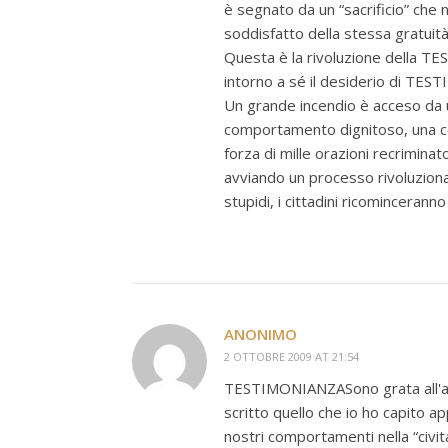
è segnato da un “sacrificio” che 
soddisfatto della stessa gratui
Questa è la rivoluzione della TE
intorno a sé il desiderio di TES
Un grande incendio è acceso da un
comportamento dignitoso, una co
forza di mille orazioni recrimin
avviando un processo rivoluzionar
stupidi, i cittadini ricomincerann
ANONIMO
2 OTTOBRE 2009 AT 21:54
TESTIMONIANZASono grata all'aut
scritto quello che io ho capito app
nostri comportamenti nella “civi