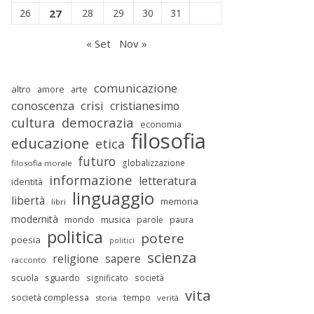
26
27
28
29
30
31
« Set
Nov »
comunicazione
altro
amore
arte
conoscenza
crisi
cristianesimo
cultura
democrazia
economia
filosofia
educazione
etica
futuro
globalizzazione
filosofia morale
informazione
letteratura
identità
linguaggio
libertà
memoria
libri
modernità
mondo
musica
parole
paura
politica
potere
poesia
politici
scienza
religione
sapere
racconto
scuola
sguardo
significato
società
vita
società complessa
tempo
storia
verità