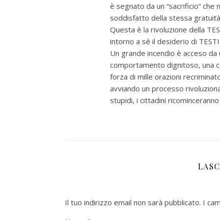
è segnato da un “sacrificio” che 
soddisfatto della stessa gratui
Questa è la rivoluzione della TE
intorno a sé il desiderio di TES
Un grande incendio è acceso da un
comportamento dignitoso, una co
forza di mille orazioni recrimin
avviando un processo rivoluzionar
stupidi, i cittadini ricomincerann
LASC
Il tuo indirizzo email non sarà pubblicato.
I ca