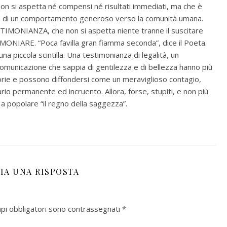
non si aspetta né compensi né risultati immediati, ma che è
tà di un comportamento generoso verso la comunità umana.
STIMONIANZA, che non si aspetta niente tranne il suscitare
TIMONIARE. “Poca favilla gran fiamma seconda”, dice il Poeta.
a piccola scintilla. Una testimonianza di legalità, un
municazione che sappia di gentilezza e di bellezza hanno più
atorie e possono diffondersi come un meraviglioso contagio,
io permanente ed incruento. Allora, forse, stupiti, e non più
o a popolare “il regno della saggezza”.
IA UNA RISPOSTA
mpi obbligatori sono contrassegnati
*