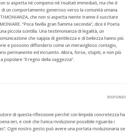
non si aspetta né compensi né risultati immediati, ma che è
tà di un comportamento generoso verso la comunità umana.
STIMONIANZA, che non si aspetta niente tranne il suscitare
TIMONIARE. “Poca favilla gran fiamma seconda”, dice il Poeta.
a piccola scintilla. Una testimonianza di legalità, un
municazione che sappia di gentilezza e di bellezza hanno più
atorie e possono diffondersi come un meraviglioso contagio,
io permanente ed incruento. Allora, forse, stupiti, e non più
o a popolare “il regno della saggezza”.
RISPONDI
ore di questa riflessione perché con limpida concretezza ha
ena ieri, e cioè che l'unica rivoluzione possibile riguarda i
tas”. Ogni nostro gesto può avere una portata rivoluzionaria se