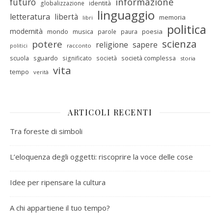
informazione
futuro
identità
globalizzazione
linguaggio
letteratura
libertà
memoria
libri
politica
modernità
mondo
musica
poesia
parole
paura
scienza
potere
religione
sapere
racconto
politici
scuola
sguardo
società complessa
significato
società
storia
vita
tempo
verità
ARTICOLI RECENTI
Tra foreste di simboli
L’eloquenza degli oggetti: riscoprire la voce delle cose
Idee per ripensare la cultura
A chi appartiene il tuo tempo?