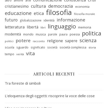
altro
amore
arte
cultura
democrazia
cristianesimo
economia
filosofia
educazione
etica
filosofia morale
informazione
futuro
identità
globalizzazione
linguaggio
letteratura
libertà
memoria
libri
politica
modernità
mondo
musica
poesia
parole
paura
scienza
potere
religione
sapere
racconto
politici
scuola
sguardo
società complessa
significato
società
storia
vita
tempo
verità
ARTICOLI RECENTI
Tra foreste di simboli
L’eloquenza degli oggetti: riscoprire la voce delle cose