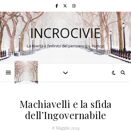
INCROCIVIE
La libertà è l’infinito del pensiero (J-L. Nancy)
Machiavelli e la sfida
dell’Ingovernabile
8 Maggio 2024