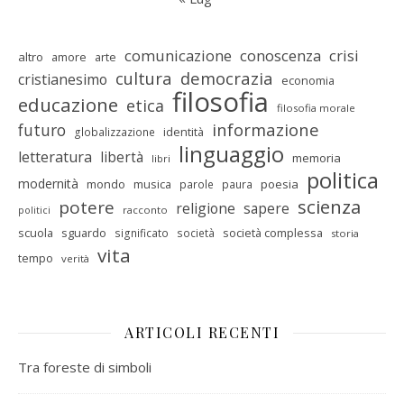
comunicazione
conoscenza
crisi
altro
amore
arte
cultura
democrazia
cristianesimo
economia
filosofia
educazione
etica
filosofia morale
informazione
futuro
identità
globalizzazione
linguaggio
letteratura
libertà
memoria
libri
politica
modernità
mondo
musica
poesia
parole
paura
scienza
potere
religione
sapere
racconto
politici
scuola
sguardo
società complessa
significato
società
storia
vita
tempo
verità
ARTICOLI RECENTI
Tra foreste di simboli