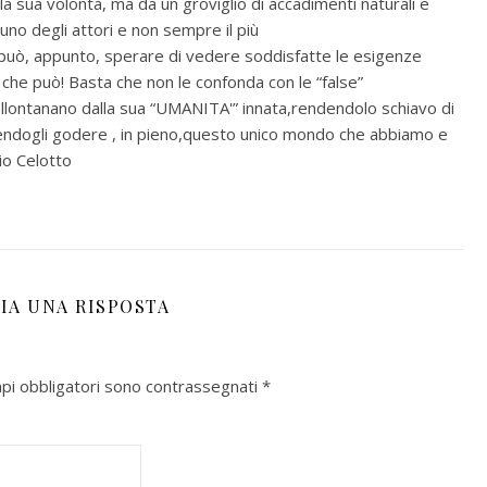
la sua volontà, ma da un groviglio di accadimenti naturali e
to uno degli attori e non sempre il più
n può, appunto, sperare di vedere soddisfatte le esigenze
 che può! Basta che non le confonda con le “false”
allontanano dalla sua “UMANITA'” innata,rendendolo schiavo di
endogli godere , in pieno,questo unico mondo che abbiamo e
io Celotto
IA UNA RISPOSTA
mpi obbligatori sono contrassegnati
*