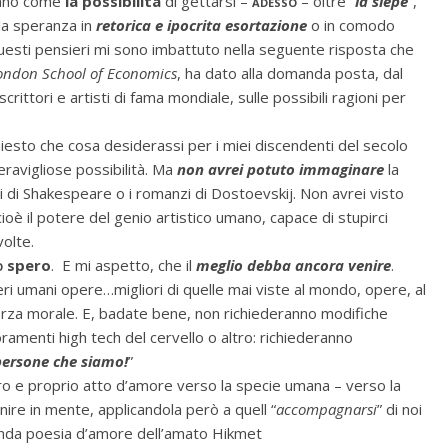
mano come
la possibilità
di gettarsi –
adesso
– oltre “
la siepe
”,
la speranza in
retorica e ipocrita esortazione
o in comodo
uesti pensieri mi sono imbattuto nella seguente risposta che
ondon School of Economics
, ha dato alla domanda posta, dal
,scrittori e artisti di fama mondiale, sulle possibili ragioni per
hiesto che cosa desiderassi per i miei discendenti del secolo
ravigliose possibilità. Ma
non avrei potuto immaginare
la
ti di Shakespeare o i romanzi di Dostoevskij. Non avrei visto
cioè il potere del genio artistico umano, capace di stupirci
olte.
o
spero
. E mi aspetto, che il
meglio debba ancora venire
.
ri umani opere…migliori di quelle mai viste al mondo, opere, al
orza morale. E, badate bene, non richiederanno modifiche
ramenti high tech del cervello o altro: richiederanno
persone che siamo!
”
 e proprio atto d’amore verso la specie umana – verso la
nire in mente, applicandola però a quell “
accompagnarsi
” di noi
penda poesia d’amore dell’amato Hikmet