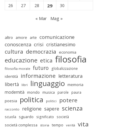
26
27
28
29
30
« Mar
Mag »
comunicazione
altro
amore
arte
conoscenza
crisi
cristianesimo
cultura
democrazia
economia
filosofia
educazione
etica
futuro
globalizzazione
filosofia morale
informazione
letteratura
identità
linguaggio
libertà
memoria
libri
modernità
mondo
musica
parole
paura
politica
potere
poesia
politici
scienza
religione
sapere
racconto
scuola
sguardo
significato
società
vita
società complessa
tempo
storia
verità