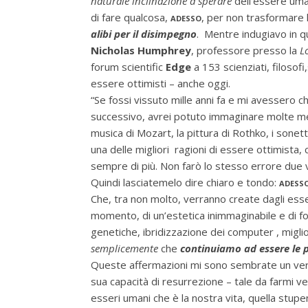
naturale inclinazione a sperare
dell’essere u
di fare qualcosa,
adesso
, per non trasformare 
alibi per il disimpegno
. Mentre indugiavo in q
Nicholas Humphrey
, professore presso la
L
forum scientific
Edge
a 153 scienziati, filosofi
essere ottimisti – anche oggi.
“Se fossi vissuto mille anni fa e mi avessero c
successivo, avrei potuto immaginare molte me
musica di Mozart, la pittura di Rothko, i sonet
una delle migliori ragioni di essere ottimista, 
sempre di più. Non farò lo stesso errore due v
Quindi lasciatemelo dire chiaro e tondo:
adess
Che, tra non molto, verranno create dagli esse
momento, di un’estetica inimmaginabile e di f
genetiche, ibridizzazione dei computer , miglio
semplicemente
che
continuiamo ad essere le 
Queste affermazioni mi sono sembrate un vero
sua capacità di resurrezione – tale da farmi ve
esseri umani che è la nostra vita, quella stu