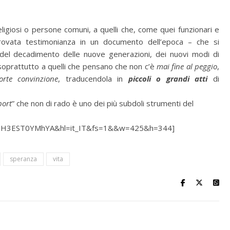
i, religiosi o persone comuni, a quelli che, come quei funzionari e
 trovata testimonianza in un documento dell’epoca – che si
 del decadimento delle nuove generazioni, dei nuovi modi di
 soprattutto a quelli che pensano che non c’è
mai fine al peggio
,
orte convinzione
, traducendola in
piccoli o grandi atti
di
port
” che non di rado è uno dei più subdoli strumenti del
?v=H3EST0YMhYA&hl=it_IT&fs=1&&w=425&h=344]
speranza
vita