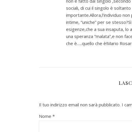
non è fatto dal singolo ,secondo 
sociali, di cui il singolo è soltan
importante.Allora,l'individuo no
intime, “uniche” per se stesso?Sì
esigenze,che a sua insaputa, lo 
una speranza “malata”,e non fac
che è…..quello che è!Mario Rosar
LASC
Il tuo indirizzo email non sarà pubblicato.
I ca
Nome
*