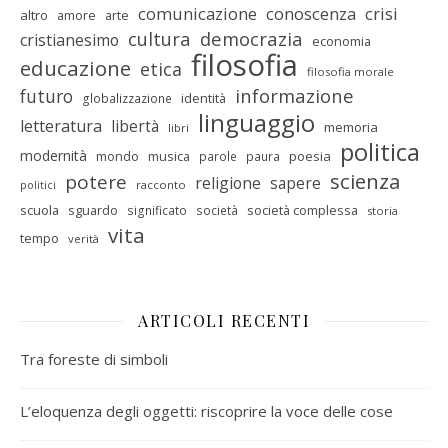
comunicazione
conoscenza
crisi
altro
amore
arte
cultura
democrazia
cristianesimo
economia
filosofia
educazione
etica
filosofia morale
informazione
futuro
identità
globalizzazione
linguaggio
letteratura
libertà
memoria
libri
politica
modernità
mondo
musica
poesia
parole
paura
scienza
potere
religione
sapere
racconto
politici
scuola
sguardo
società complessa
significato
società
storia
vita
tempo
verità
ARTICOLI RECENTI
Tra foreste di simboli
L’eloquenza degli oggetti: riscoprire la voce delle cose