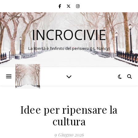
INCROCIVIE
La libertà è l’infinito del pensiero (J-L. Nancy)
Idee per ripensare la
cultura
9 Giugno 2026