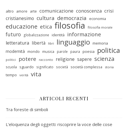
comunicazione
conoscenza
crisi
altro
amore
arte
cultura
democrazia
cristianesimo
economia
filosofia
educazione
etica
filosofia morale
informazione
futuro
identità
globalizzazione
linguaggio
letteratura
libertà
memoria
libri
politica
modernità
mondo
musica
poesia
parole
paura
scienza
potere
religione
sapere
racconto
politici
scuola
sguardo
società complessa
significato
società
storia
vita
tempo
verità
ARTICOLI RECENTI
Tra foreste di simboli
L’eloquenza degli oggetti: riscoprire la voce delle cose