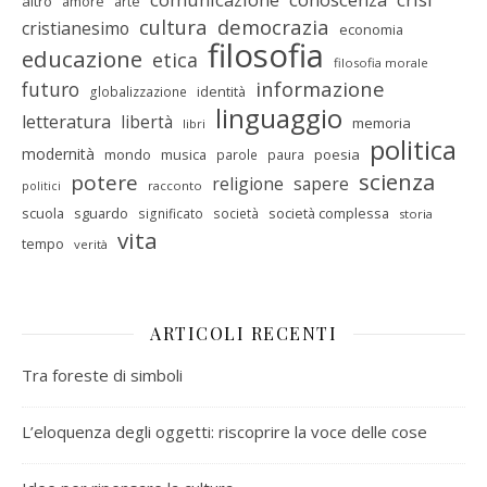
altro
amore
arte
cultura
democrazia
cristianesimo
economia
filosofia
educazione
etica
filosofia morale
informazione
futuro
identità
globalizzazione
linguaggio
letteratura
libertà
memoria
libri
politica
modernità
mondo
musica
poesia
parole
paura
scienza
potere
religione
sapere
racconto
politici
scuola
sguardo
società complessa
significato
società
storia
vita
tempo
verità
ARTICOLI RECENTI
Tra foreste di simboli
L’eloquenza degli oggetti: riscoprire la voce delle cose