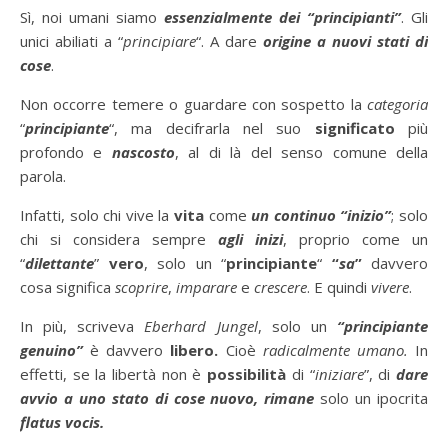
Sì, noi umani siamo
essenzialmente dei “principianti”
. Gli
unici abiliati a “
principiare
“. A dare
origine a nuovi stati di
cose
.
Non occorre temere o guardare con sospetto la
categoria
“
principiante
“, ma decifrarla nel suo
significato
più
profondo e
nascosto
, al di là del senso comune della
parola.
Infatti, solo chi vive la
vita
come
un continuo “inizio”
; solo
chi si considera sempre
agli inizi
, proprio come un
“
dilettante
”
vero
, solo un “
principiante
“
“
sa
”
davvero
cosa significa
scoprire
,
imparare
e
crescere
. E quindi
vivere
.
In più, scriveva
Eberhard Jungel
, solo un
“principiante
genuino”
è davvero
libero.
Cioè
radicalmente umano.
In
effetti, se la libertà non è
possibilità
di “
iniziare
”, di
dare
avvio a uno stato di cose nuovo, rimane
solo un ipocrita
flatus vocis.