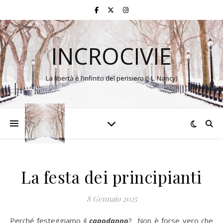
INCROCIVIE
La libertà è l’infinito del pensiero (J-L. Nancy)
La festa dei principianti
8 Gennaio 2025
Perché festeggiamo il
capodanno
? Non è forse vero che