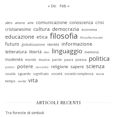
« Dic
Feb »
comunicazione
conoscenza
crisi
altro
amore
arte
cultura
democrazia
cristianesimo
economia
filosofia
educazione
etica
filosofia morale
informazione
futuro
identità
globalizzazione
linguaggio
letteratura
libertà
memoria
libri
politica
modernità
mondo
musica
poesia
parole
paura
scienza
potere
religione
sapere
racconto
politici
scuola
sguardo
società complessa
significato
società
storia
vita
tempo
verità
ARTICOLI RECENTI
Tra foreste di simboli