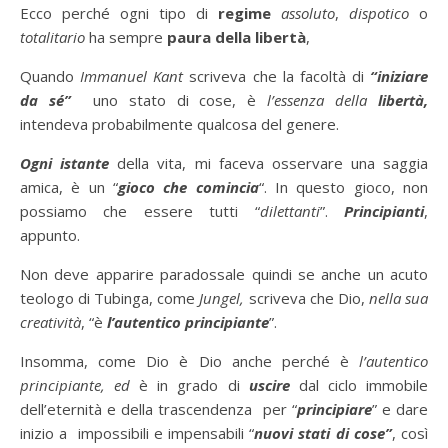
Ecco perché ogni tipo di
regime
assoluto
,
dispotico
o
totalitario
ha sempre
paura della libertà
,
Quando
Immanuel Kant
scriveva che la facoltà di
“iniziare
da sé”
uno stato di cose,
è
l’essenza della
libertà,
intendeva probabilmente qualcosa del genere.
Ogni istante
della vita, mi faceva osservare una saggia
amica, è un “
gioco che comincia
“. In questo gioco, non
possiamo che essere tutti “
dilettanti
”.
Principianti
,
appunto.
Non deve apparire paradossale quindi se anche un acuto
teologo di Tubinga, come
Jungel,
scriveva che Dio,
nella sua
creatività
, “è
l’autentico principiante
”.
Insomma, come Dio è Dio anche perché è
l’autentico
principiante, ed
è in grado di
uscire
dal ciclo immobile
dell’eternità e della trascendenza per “
principiare
” e dare
inizio a impossibili e impensabili “
nuovi stati di cose”
, così