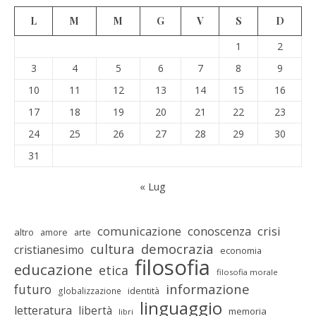
L
M
M
G
V
S
D
1
2
3
4
5
6
7
8
9
10
11
12
13
14
15
16
17
18
19
20
21
22
23
24
25
26
27
28
29
30
31
« Lug
comunicazione
conoscenza
crisi
altro
amore
arte
cultura
democrazia
cristianesimo
economia
filosofia
educazione
etica
filosofia morale
informazione
futuro
identità
globalizzazione
linguaggio
letteratura
libertà
memoria
libri