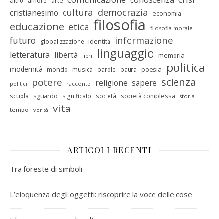
altro
amore
arte
cultura
democrazia
cristianesimo
economia
filosofia
educazione
etica
filosofia morale
informazione
futuro
identità
globalizzazione
linguaggio
letteratura
libertà
memoria
libri
politica
modernità
mondo
musica
poesia
parole
paura
scienza
potere
religione
sapere
racconto
politici
scuola
sguardo
società complessa
significato
società
storia
vita
tempo
verità
ARTICOLI RECENTI
Tra foreste di simboli
L’eloquenza degli oggetti: riscoprire la voce delle cose