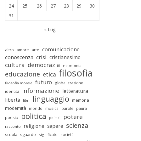
24
25
26
27
28
29
30
31
« Lug
comunicazione
altro
amore
arte
conoscenza
crisi
cristianesimo
cultura
democrazia
economia
filosofia
educazione
etica
futuro
globalizzazione
filosofia morale
informazione
letteratura
identità
linguaggio
libertà
memoria
libri
modernità
mondo
musica
parole
paura
politica
potere
poesia
politici
scienza
religione
sapere
racconto
scuola
sguardo
significato
società