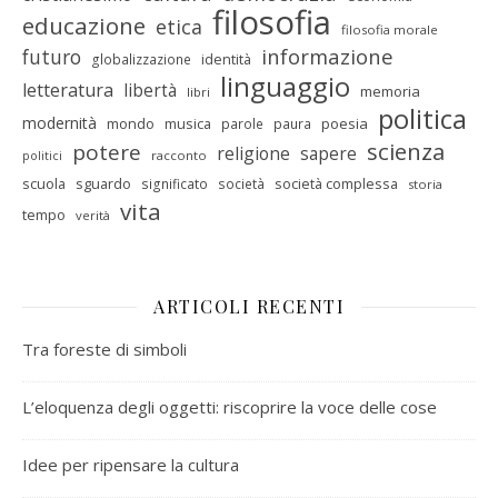
filosofia
educazione
etica
filosofia morale
informazione
futuro
identità
globalizzazione
linguaggio
letteratura
libertà
memoria
libri
politica
modernità
mondo
musica
poesia
parole
paura
scienza
potere
religione
sapere
racconto
politici
scuola
sguardo
società complessa
significato
società
storia
vita
tempo
verità
ARTICOLI RECENTI
Tra foreste di simboli
L’eloquenza degli oggetti: riscoprire la voce delle cose
Idee per ripensare la cultura