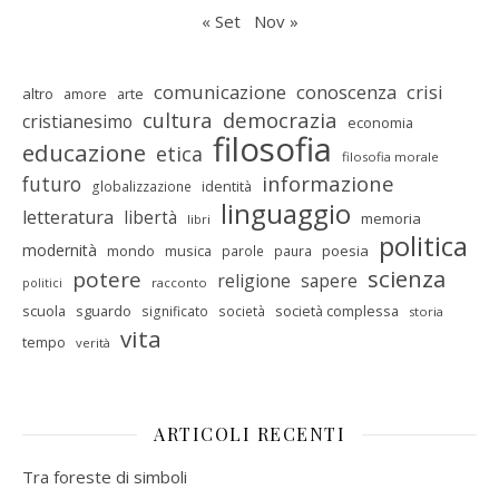
« Set
Nov »
comunicazione
conoscenza
crisi
altro
amore
arte
cultura
democrazia
cristianesimo
economia
filosofia
educazione
etica
filosofia morale
informazione
futuro
identità
globalizzazione
linguaggio
letteratura
libertà
memoria
libri
politica
modernità
mondo
musica
poesia
parole
paura
scienza
potere
religione
sapere
racconto
politici
scuola
sguardo
società complessa
significato
società
storia
vita
tempo
verità
ARTICOLI RECENTI
Tra foreste di simboli