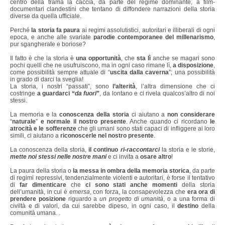
centro della trama la caccia, da parte del regime dominante, a film-
documentari clandestini che tentano di diffondere narrazioni della storia
diverse da quella ufficiale.
Perché
la storia fa paura
ai regimi assolutistici, autoritari e illiberali di ogni
epoca, e anche alle svariate
parodie contemporanee del millenarismo
,
pur sgangherate e boriose?
Il fatto è che la storia è
una opportunità
, che
sta lì
anche se magari sono
pochi quelli che ne usufruiscono, ma in ogni caso rimane lì,
a disposizione
,
come possibilità sempre attuale di “
uscita dalla caverna
”; una possibilità
in grado di darci la sveglia!
La storia, i nostri “passati”, sono
l’alterità
, l’altra dimensione che ci
costringe
a guardarci “
da fuori
”
, da lontano e ci rivela qualcos’altro di noi
stessi.
La memoria e la
conoscenza della storia
ci aiutano a
non considerare
“
naturale
”
e normale
il nostro presente
. Anche quando ci ricordano
le
atrocità e le sofferenze
che gli umani sono stati capaci di infliggere ai loro
simili, ci aiutano a
riconoscerle
nel nostro presente
.
La conoscenza della storia,
il continuo
ri-raccontarci
la storia e le storie,
mette noi stessi nelle nostre mani
e ci invita a
osare
altro
!
La paura della storia o
la messa in ombra della memoria storica
, da parte
di regimi repressivi, tendenzialmente violenti e autoritari, è forse il tentativo
di
far dimenticare
che
ci sono stati anche momenti
della storia
dell’umanità, in cui è
emersa
, con forza, la consapevolezza che
era ora di
prendere posizione
riguardo a
un progetto di umanità
, o a una forma di
civiltà e di valori, da cui sarebbe dipeso, in ogni caso, il
destino
della
comunità umana. .