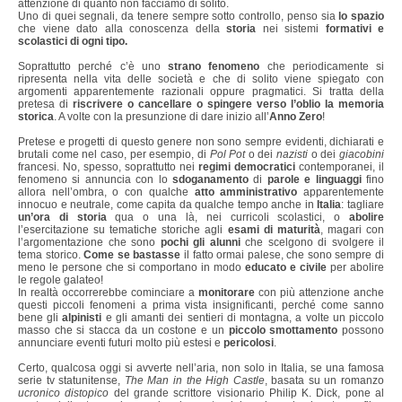
attenzione di quanto non facciamo di solito.
Uno di quei segnali, da tenere sempre sotto controllo, penso sia
lo spazio
che viene dato alla conoscenza della
storia
nei sistemi
formativi e
scolastici di ogni tipo.
Soprattutto perché c’è uno
strano fenomeno
che periodicamente si
ripresenta nella vita delle società e che di solito viene spiegato con
argomenti apparentemente razionali oppure pragmatici. Si tratta della
pretesa di
riscrivere o cancellare o spingere verso l’oblio la memoria
storica
. A volte con la presunzione di dare inizio all’
Anno Zero
!
Pretese e progetti di questo genere non sono sempre evidenti, dichiarati e
brutali come nel caso, per esempio, di
Pol Pot
o dei
nazisti
o dei
giacobini
francesi. No, spesso, soprattutto nei
regimi democratici
contemporanei, il
fenomeno si annuncia con lo
sdoganamento
di
parole e linguaggi
fino
allora nell’ombra, o con qualche
atto amministrativo
apparentemente
innocuo e neutrale, come capita da qualche tempo anche in
Italia
: tagliare
un’ora di storia
qua o una là, nei curricoli scolastici, o
abolire
l’esercitazione su tematiche storiche agli
esami di maturità
, magari con
l’argomentazione che sono
pochi gli
alunni
che scelgono di svolgere il
tema storico.
Come se bastasse
il fatto ormai palese, che sono sempre di
meno le persone che si comportano in modo
educato e civile
per abolire
le regole galateo!
In realtà occorrerebbe cominciare a
monitorare
con più attenzione anche
questi piccoli fenomeni a prima vista insignificanti, perché come sanno
bene gli
alpinisti
e gli amanti dei sentieri di montagna, a volte un piccolo
masso che si stacca da un costone e un
piccolo smottamento
possono
annunciare eventi futuri molto più estesi e
pericolosi
.
Certo, qualcosa oggi si avverte nell’aria, non solo in Italia, se una famosa
serie tv statunitense,
The Man in the High Castle
, basata su un romanzo
ucronico distopico
del grande scrittore visionario Philip K. Dick, pone al