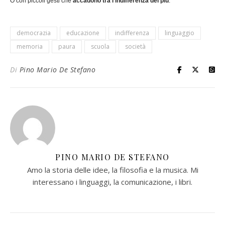
O con piccoli gesti che
accadono tra l’indifferenza dei più
.
democrazia
educazione
indifferenza
linguaggio
memoria
paura
scuola
società
Di
Pino Mario De Stefano
PINO MARIO DE STEFANO
Amo la storia delle idee, la filosofia e la musica. Mi
interessano i linguaggi, la comunicazione, i libri.