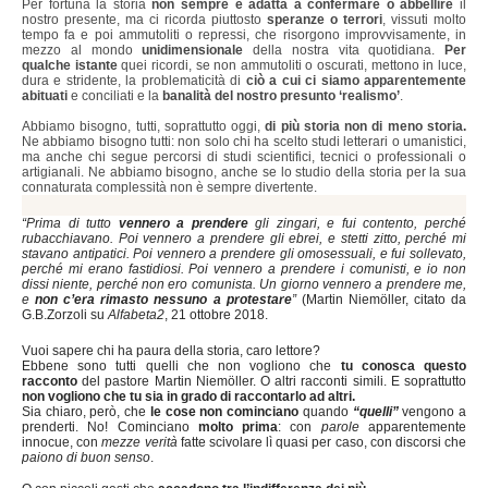
Per fortuna la storia
non sempre è adatta a confermare o abbellire
il
nostro presente, ma ci ricorda piuttosto
speranze o terrori
, vissuti molto
tempo fa e poi ammutoliti o repressi, che risorgono improvvisamente, in
mezzo al mondo
unidimensionale
della nostra vita quotidiana.
Per
qualche istante
quei ricordi, se non ammutoliti o oscurati, mettono in luce,
dura e stridente, la problematicità di
ciò a cui ci siamo apparentemente
abituati
e conciliati e la
banalità del nostro presunto ‘realismo’
.
Abbiamo bisogno, tutti, soprattutto oggi,
di più storia
non di meno storia.
Ne abbiamo bisogno tutti: non solo chi ha scelto studi letterari o umanistici,
ma anche chi segue percorsi di studi scientifici, tecnici o professionali o
artigianali. Ne abbiamo bisogno, anche se lo studio della storia per la sua
connaturata complessità non è sempre divertente.
“Prima di tutto
vennero a prendere
gli zingari, e fui contento, perché
rubacchiavano. Poi vennero a prendere gli ebrei, e stetti zitto, perché mi
stavano antipatici. Poi vennero a prendere gli omosessuali, e fui sollevato,
perché mi erano fastidiosi. Poi vennero a prendere i comunisti, e io non
dissi niente, perché non ero comunista. Un giorno vennero a prendere me,
e
non c’era rimasto nessuno a protestare
”
(Martin Niemöller, citato da
G.B.Zorzoli su
Alfabeta2
, 21 ottobre 2018.
Vuoi sapere chi ha paura della storia, caro lettore?
Ebbene sono tutti quelli che non vogliono che
tu conosca questo
racconto
del pastore Martin Niemöller. O altri racconti simili. E soprattutto
non vogliono che tu sia in grado di raccontarlo ad altri.
Sia chiaro, però, che
le cose non cominciano
quando
“quelli”
vengono a
prenderti. No! Cominciano
molto prima
: con
parole
apparentemente
innocue, con
mezze verità
fatte scivolare lì quasi per caso, con discorsi che
paiono di buon senso
.