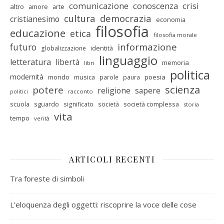
comunicazione
conoscenza
crisi
altro
amore
arte
cultura
democrazia
cristianesimo
economia
filosofia
educazione
etica
filosofia morale
informazione
futuro
identità
globalizzazione
linguaggio
letteratura
libertà
memoria
libri
politica
modernità
mondo
musica
poesia
parole
paura
scienza
potere
religione
sapere
racconto
politici
scuola
sguardo
società complessa
significato
società
storia
vita
tempo
verità
ARTICOLI RECENTI
Tra foreste di simboli
L’eloquenza degli oggetti: riscoprire la voce delle cose