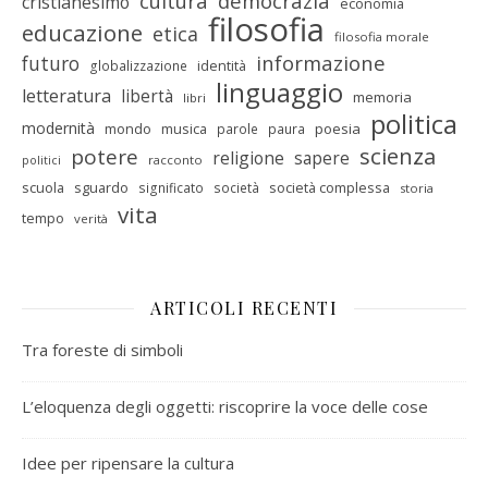
cultura
democrazia
cristianesimo
economia
filosofia
educazione
etica
filosofia morale
informazione
futuro
identità
globalizzazione
linguaggio
letteratura
libertà
memoria
libri
politica
modernità
mondo
musica
poesia
parole
paura
scienza
potere
religione
sapere
racconto
politici
scuola
sguardo
società complessa
significato
società
storia
vita
tempo
verità
ARTICOLI RECENTI
Tra foreste di simboli
L’eloquenza degli oggetti: riscoprire la voce delle cose
Idee per ripensare la cultura