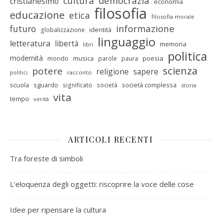
cultura
democrazia
cristianesimo
economia
filosofia
educazione
etica
filosofia morale
informazione
futuro
identità
globalizzazione
linguaggio
letteratura
libertà
memoria
libri
politica
modernità
mondo
musica
poesia
parole
paura
scienza
potere
religione
sapere
racconto
politici
scuola
sguardo
società complessa
significato
società
storia
vita
tempo
verità
ARTICOLI RECENTI
Tra foreste di simboli
L’eloquenza degli oggetti: riscoprire la voce delle cose
Idee per ripensare la cultura