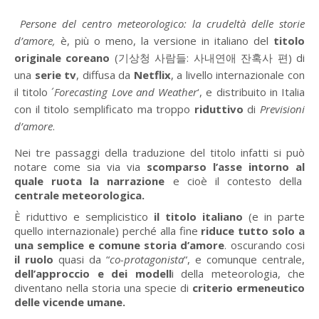
Persone del centro meteorologico: la crudeltà delle storie
d’amore,
è, più o meno, la versione in italiano del
titolo
originale coreano
(
기상청
사람들
:
사내연애
잔혹사
편
) di
una
serie tv
, diffusa da
Netflix
, a livello internazionale con
il titolo ´
Forecasting Love and Weather
‘, e distribuito in Italia
con il titolo semplificato ma troppo
riduttivo
di
Previsioni
d’amore
.
Nei tre passaggi della traduzione del titolo infatti si può
notare come sia via via
scomparso l’asse intorno al
quale ruota la narrazione
e cioè il contesto della
centrale meteorologica.
È riduttivo e semplicistico
il titolo italiano
(e in parte
quello internazionale) perché alla fine
riduce tutto solo a
una semplice e comune storia d’amore
. oscurando cosi
il ruolo
quasi da “
co-protagonista
“, e comunque centrale,
dell’approccio e dei modell
i della meteorologia, che
diventano nella storia una specie di
criterio ermeneutico
delle vicende umane.