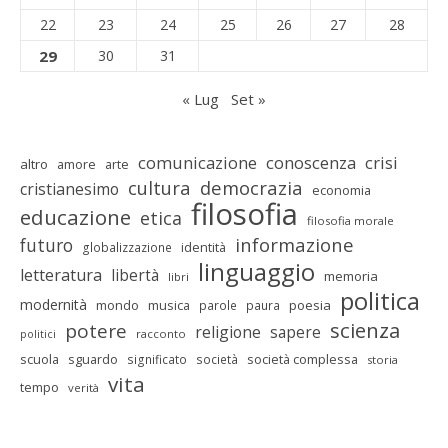
22
23
24
25
26
27
28
29
30
31
« Lug
Set »
comunicazione
conoscenza
crisi
altro
amore
arte
cultura
democrazia
cristianesimo
economia
filosofia
educazione
etica
filosofia morale
informazione
futuro
identità
globalizzazione
linguaggio
letteratura
libertà
memoria
libri
politica
modernità
mondo
musica
poesia
parole
paura
scienza
potere
religione
sapere
racconto
politici
scuola
sguardo
società complessa
significato
società
storia
vita
tempo
verità