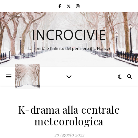
INCROCIVIE
La libertà è l’infinito del pensiero (J-L. Nancy)
K-drama alla centrale
meteorologica
29 Agosto 2022