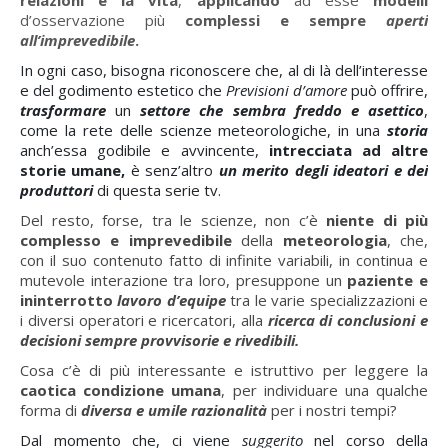
relazioni e la vita
,
applicando
ad esse
modelli
d’osservazione più
complessi e sempre
aperti
all’imprevedibile
.
In ogni caso, bisogna riconoscere che, al di là dell’interesse
e del godimento estetico che
Previsioni d’amore
può offrire,
trasformare
un
settore che sembra freddo e asettico
,
come la rete delle scienze meteorologiche, in una
storia
anch’essa godibile e avvincente,
intrecciata ad altre
storie umane,
è senz’altro
un merito degli ideatori e dei
produttori
di questa serie tv.
Del resto, forse, tra le scienze, non c’è
niente di più
complesso e imprevedibile
della
meteorologia
, che,
con il suo contenuto fatto di infinite variabili, in continua e
mutevole interazione tra loro, presuppone un
paziente e
ininterrotto
lavoro d’equipe
tra le varie specializzazioni e
i diversi operatori e ricercatori, alla
ricerca di conclusioni e
decisioni sempre provvisorie e rivedibili.
Cosa c’è di più interessante e istruttivo per leggere la
caotica condizione umana
, per individuare una qualche
forma di
diversa e umile razionalità
per i nostri tempi?
Dal momento che, ci viene
suggerito
nel corso della