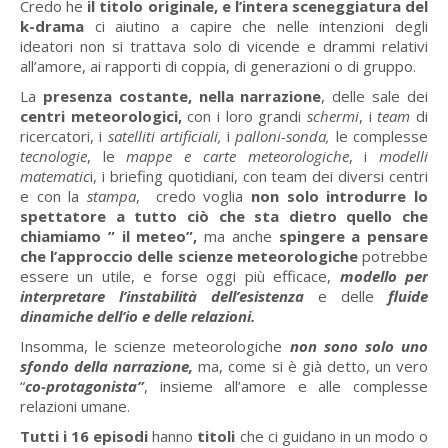
Credo he
il titolo originale, e l’intera sceneggiatura del
k-drama
ci aiutino a capire che nelle intenzioni degli
ideatori non si trattava solo di vicende e drammi relativi
all’amore, ai rapporti di coppia, di generazioni o di gruppo.
La
presenza costante, nella narrazione
, delle sale dei
centri meteorologici,
con i loro grandi
schermi
, i
team
di
ricercatori, i
satelliti artificiali,
i
palloni-sonda,
le complesse
tecnologie
, le
mappe e carte meteorologiche
, i
modelli
matematic
i, i briefing quotidiani, con team dei diversi centri
e con la
stampa
, credo voglia
non solo introdurre lo
spettatore a tutto ciò che sta dietro quello che
chiamiamo ” il meteo”,
ma anche
spingere a pensare
che l’approccio delle scienze meteorologiche
potrebbe
essere un utile, e forse oggi più efficace,
modello per
interpretare l’instabilità dell’esistenza
e delle
fluide
dinamiche dell’io e delle relazioni.
Insomma, le scienze meteorologiche
non sono solo uno
sfondo della narrazione,
ma, come si è già detto, un vero
“
co-protagonista”
, insieme all’amore e alle complesse
relazioni umane.
Tutti i 16 episodi
hanno
titoli
che ci guidano in un modo o