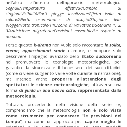
nell’altro all’interno dell’approccio meteorologico:
Segnali/Temperatura effettiva//Cambio di
stagioneVisibilità/Forti piogge localizzate/Effetto isola di
calore/Allerta ozono/Indice di disagio/Stagione delle
piogge/Notte tropicale/1*C/Zona di variazione/Scenario 1, 2,
3/Anticiclone migratorio/Previsioni ensemble/Le risposte di
domani.
Forse questo
k-drama
non vuole solo raccontare
le solite,
eterne, appassionanti storie
d’amore, e neppure solo
descrivere l’impegno avanzato dello
Stato sudcoreano
nel promuovere le tecnologie meteorologiche, per
garantire la sicurezza e il benessere dei suoi cittadini
(come ci viene suggerito varie volte durante la narrazione),
ma intende anche
proporre all’attenzione degli
spettatori le scienze meteorologiche,
attraverso
una
forma
di
guida
in una nuova città,
rappresentata dalla
meteorologia.
Tuttavia, procedendo nella visione della serie tv,
comprendiamo che la meteorologia
non è solo vista
come strumento per conoscere “le previsioni del
tempo
“, ma come un approccio per
capire meglio le