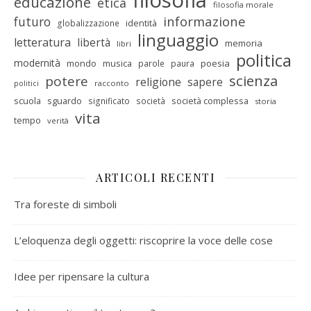
filosofia
educazione
etica
filosofia morale
informazione
futuro
identità
globalizzazione
linguaggio
letteratura
libertà
memoria
libri
politica
modernità
mondo
musica
poesia
parole
paura
scienza
potere
religione
sapere
racconto
politici
scuola
sguardo
società complessa
significato
società
storia
vita
tempo
verità
ARTICOLI RECENTI
Tra foreste di simboli
L’eloquenza degli oggetti: riscoprire la voce delle cose
Idee per ripensare la cultura