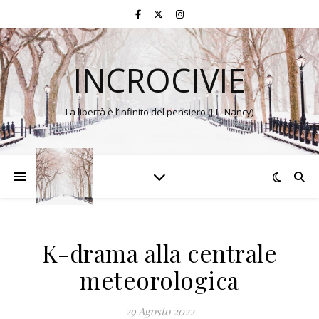
INCROCIVIE
La libertà è l’infinito del pensiero (J-L. Nancy)
K-drama alla centrale
meteorologica
29 Agosto 2022