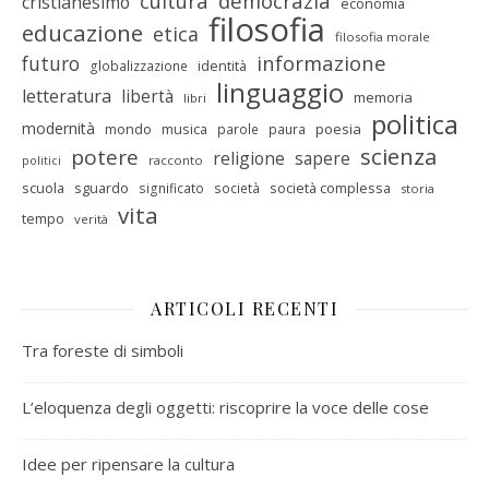
cultura
democrazia
cristianesimo
economia
filosofia
educazione
etica
filosofia morale
informazione
futuro
identità
globalizzazione
linguaggio
letteratura
libertà
memoria
libri
politica
modernità
mondo
musica
poesia
parole
paura
scienza
potere
religione
sapere
racconto
politici
scuola
sguardo
società complessa
significato
società
storia
vita
tempo
verità
ARTICOLI RECENTI
Tra foreste di simboli
L’eloquenza degli oggetti: riscoprire la voce delle cose
Idee per ripensare la cultura