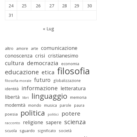
24
25
26
27
28
29
30
31
« Lug
comunicazione
altro
amore
arte
conoscenza
crisi
cristianesimo
cultura
democrazia
economia
filosofia
educazione
etica
futuro
globalizzazione
filosofia morale
informazione
letteratura
identità
linguaggio
libertà
memoria
libri
modernità
mondo
musica
parole
paura
politica
potere
poesia
politici
scienza
religione
sapere
racconto
scuola
sguardo
significato
società