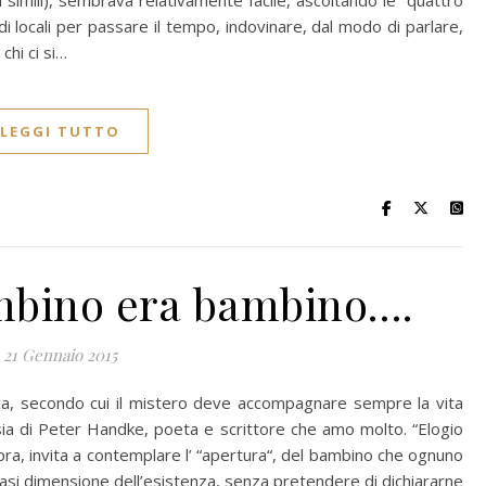
sti simili), sembrava relativamente facile, ascoltando le “quattro
 di locali per passare il tempo, indovinare, dal modo di parlare,
chi ci si…
LEGGI TUTTO
mbino era bambino….
21 Gennaio 2015
ca, secondo cui il mistero deve accompagnare sempre la vita
sia di Peter Handke, poeta e scrittore che amo molto. “Elogio
i sopra, invita a contemplare l’ “apertura“, del bambino che ognuno
lsiasi dimensione dell’esistenza, senza pretendere di dichiararne