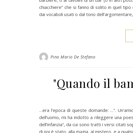
barbiere, o ai tavolini di un bar (o in altri po
chiacchiere” che si fanno di solito in quel tipo
dai vocaboli usati o dal tono dell’argomentare, 
Pino Mario De Stefano
"Quando il ba
…era l’epoca di queste domande: …”. Un’ami
dell’uomo, mi ha indotto a rileggere una poe
dell’infanzia“, da cui sono tratti i versi citat
di noi è stato, alla magia, al mistero, e a qua