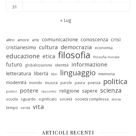
31
« Lug
comunicazione
conoscenza
crisi
altro
amore
arte
cultura
democrazia
cristianesimo
economia
filosofia
educazione
etica
filosofia morale
informazione
futuro
identità
globalizzazione
linguaggio
letteratura
libertà
memoria
libri
politica
modernità
mondo
musica
poesia
parole
paura
scienza
potere
religione
sapere
racconto
politici
scuola
sguardo
società complessa
significato
società
storia
vita
tempo
verità
ARTICOLI RECENTI