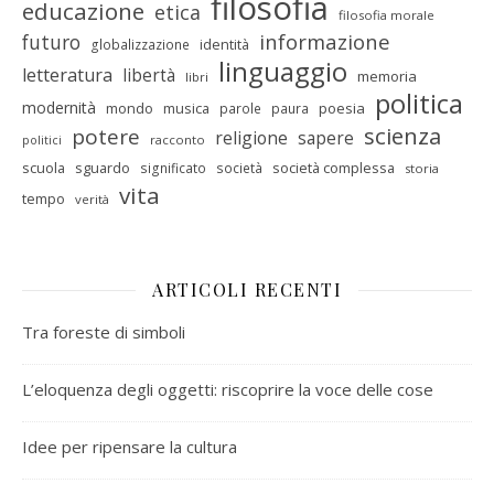
filosofia
educazione
etica
filosofia morale
informazione
futuro
identità
globalizzazione
linguaggio
letteratura
libertà
memoria
libri
politica
modernità
mondo
musica
poesia
parole
paura
scienza
potere
religione
sapere
racconto
politici
scuola
sguardo
società complessa
significato
società
storia
vita
tempo
verità
ARTICOLI RECENTI
Tra foreste di simboli
L’eloquenza degli oggetti: riscoprire la voce delle cose
Idee per ripensare la cultura