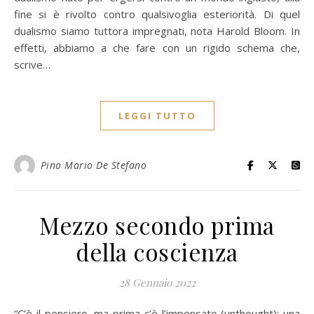
fine si è rivolto contro qualsivoglia esteriorità. Di quel
dualismo siamo tuttora impregnati, nota Harold Bloom. In
effetti, abbiamo a che fare con un rigido schema che,
scrive…
LEGGI TUTTO
Pino Mario De Stefano
Mezzo secondo prima
della coscienza
28 Gennaio 2022
“C’è il pensiero, ma prima c’è l’impensato (unthought): una