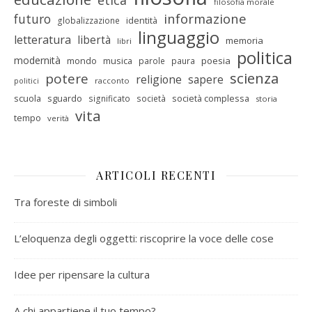
etica
filosofia morale
informazione
futuro
identità
globalizzazione
linguaggio
letteratura
libertà
memoria
libri
politica
modernità
mondo
musica
poesia
parole
paura
scienza
potere
religione
sapere
racconto
politici
scuola
sguardo
società complessa
significato
società
storia
vita
tempo
verità
ARTICOLI RECENTI
Tra foreste di simboli
L’eloquenza degli oggetti: riscoprire la voce delle cose
Idee per ripensare la cultura
A chi appartiene il tuo tempo?