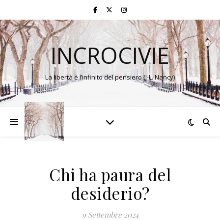
INCROCIVIE
La libertà è l’infinito del pensiero (J-L. Nancy)
Chi ha paura del
desiderio?
9 Settembre 2024