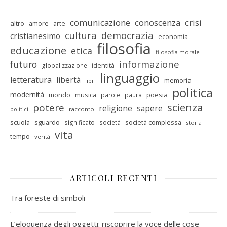
comunicazione
conoscenza
crisi
altro
amore
arte
cultura
democrazia
cristianesimo
economia
filosofia
educazione
etica
filosofia morale
informazione
futuro
identità
globalizzazione
linguaggio
letteratura
libertà
memoria
libri
politica
modernità
mondo
musica
poesia
parole
paura
scienza
potere
religione
sapere
racconto
politici
scuola
sguardo
società complessa
significato
società
storia
vita
tempo
verità
ARTICOLI RECENTI
Tra foreste di simboli
L’eloquenza degli oggetti: riscoprire la voce delle cose