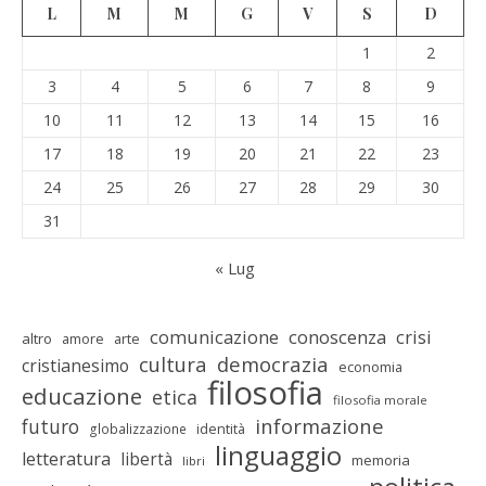
L
M
M
G
V
S
D
1
2
3
4
5
6
7
8
9
10
11
12
13
14
15
16
17
18
19
20
21
22
23
24
25
26
27
28
29
30
31
« Lug
comunicazione
conoscenza
crisi
altro
amore
arte
cultura
democrazia
cristianesimo
economia
filosofia
educazione
etica
filosofia morale
informazione
futuro
identità
globalizzazione
linguaggio
letteratura
libertà
memoria
libri