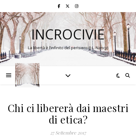
INCROCIVIE
La libertà è l’infinito del pensiero (J-L. Nancy)
Chi ci libererà dai maestri
di etica?
27 Settembre 2017