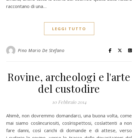
raccontano di una…
LEGGI TUTTO
Pino Mario De Stefano
Rovine, archeologi e l'arte
del custodire
10 Febbraio 2014
Ahimè, non dovremmo domandarci, una buona volta, come
mai siamo cosìincuriositi, cosìrispettosi, cosìattenti a non
fare danni, così carichi di domande e di attese, verso
i ruderie le rovine, verso le tracce delle devastazioni del