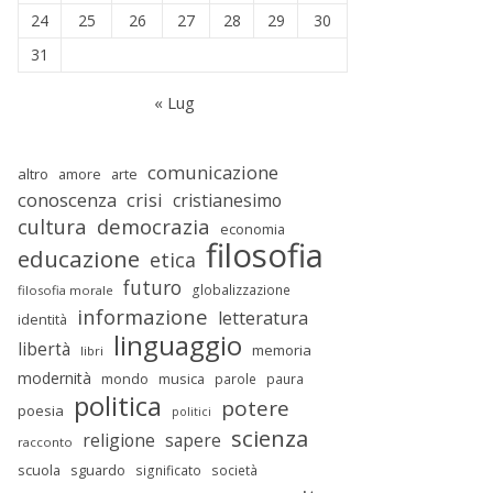
24
25
26
27
28
29
30
31
« Lug
comunicazione
altro
amore
arte
conoscenza
crisi
cristianesimo
cultura
democrazia
economia
filosofia
educazione
etica
futuro
globalizzazione
filosofia morale
informazione
letteratura
identità
linguaggio
libertà
memoria
libri
modernità
mondo
musica
parole
paura
politica
potere
poesia
politici
scienza
religione
sapere
racconto
scuola
sguardo
significato
società