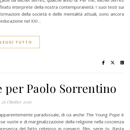
nçaise da Michel Serres, qualche anno fa. Per me, Michel Serres
inato interprete della nostra contemporaneità. I suoi testi sui
formazioni della società e delle mentalità attuali, sono ancora
ll’educazione nel XXI…
LEGGI TUTTO
 per Paolo Sorrentino
26 Ottobre 2016
 apparentemente paradossale, di cui anche The Young Pope è
iese vuote e di marginalizzazione della religione nella coscienza
resenza del fatto religioso in romanzi, film, serie tv. Basta