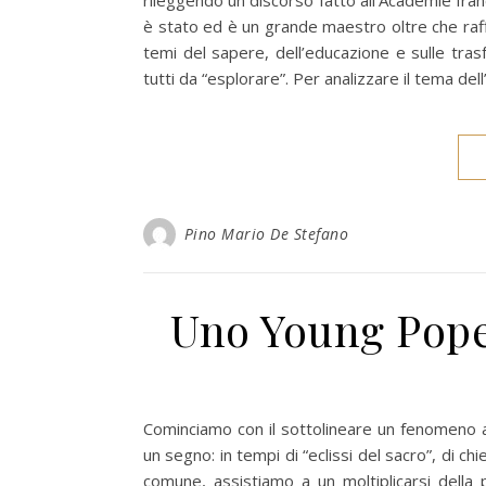
rileggendo un discorso fatto all’Académie fra
è stato ed è un grande maestro oltre che raff
temi del sapere, dell’educazione e sulle tras
tutti da “esplorare”. Per analizzare il tema de
Pino Mario De Stefano
Uno Young Pope
Cominciamo con il sottolineare un fenomeno
un segno: in tempi di “eclissi del sacro”, di ch
comune, assistiamo a un moltiplicarsi della p