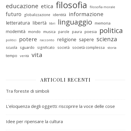
filosofia
educazione
etica
filosofia morale
informazione
futuro
identità
globalizzazione
linguaggio
letteratura
libertà
memoria
libri
politica
modernità
mondo
musica
poesia
parole
paura
scienza
potere
religione
sapere
racconto
politici
scuola
sguardo
società complessa
significato
società
storia
vita
tempo
verità
ARTICOLI RECENTI
Tra foreste di simboli
L’eloquenza degli oggetti: riscoprire la voce delle cose
Idee per ripensare la cultura