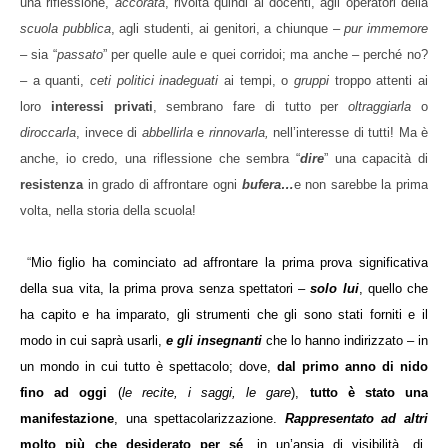
una riflessione,
accorata
, rivolta quindi ai docenti, agli operatori della
scuola pubblica
, agli studenti, ai genitori, a chiunque –
pur immemore
– sia “
passato
” per quelle aule e quei corridoi; ma anche – perché no?
– a quanti,
ceti politici
inadeguati
ai tempi, o
gruppi
troppo attenti ai
loro
interessi privati
, sembrano fare di tutto per
oltraggiarla
o
diroccarla
, invece di
abbellirla
e
rinnovarla,
nell’interesse di tutti! Ma è
anche, io credo, una riflessione che sembra “
dire
” una capacità di
resistenza
in grado di affrontare ogni
bufera…
e non sarebbe la prima
volta, nella storia della scuola!
“
Mio figlio ha cominciato ad affrontare la prima prova significativa
della sua vita, la prima prova senza spettatori –
solo lui
, quello che
ha capito e ha imparato, gli strumenti che gli sono stati forniti e il
modo in cui saprà usarli,
e gli insegnanti
che lo hanno indirizzato – in
un mondo in cui tutto è spettacolo; dove,
dal primo anno di nido
fino ad oggi
(
le recite, i saggi, le gare
),
tutto è stato una
manifestazione
, una spettacolarizzazione.
R
appresentato ad altri
molto più che desiderato per sé
, in un’ansia di visibilità, di