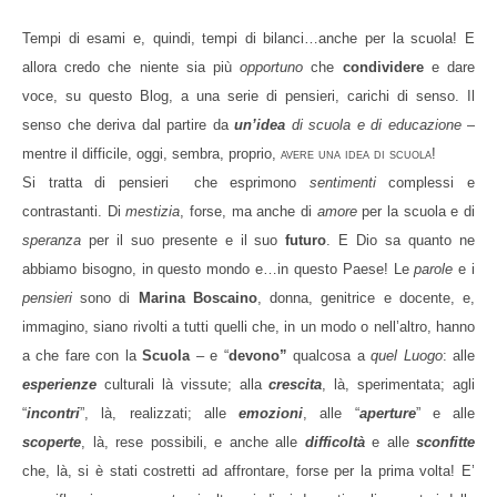
Tempi di esami e, quindi, tempi di bilanci…anche per la scuola! E
allora credo che niente sia più
opportuno
che
condividere
e dare
voce, su questo Blog, a una serie di pensieri, carichi di senso. Il
senso che deriva dal partire da
un’idea
di scuola e di
educazione
–
mentre il difficile, oggi, sembra, proprio,
avere una idea di scuola!
S
i tratta di pensieri
che esprimono
sentimenti
complessi e
contrastanti. Di
mestizia
, forse, ma anche di
amore
per la scuola e di
speranza
per il suo presente e il suo
futuro
. E Dio sa quanto ne
abbiamo bisogno, in questo mondo e…in questo Paese! Le
parole
e i
pensieri
sono di
Marina
Boscaino
, donna, genitrice e docente, e,
immagino, siano rivolti a tutti quelli che, in un modo o nell’altro, hanno
a che fare con la
Scuola
– e “
devono”
qualcosa a
quel Luogo
: alle
esperienze
culturali là vissute; alla
crescita
, là, sperimentata; agli
“
incontri
”, là, realizzati; alle
emozioni
, alle “
aperture
” e alle
scoperte
, là, rese possibili, e anche alle
difficoltà
e alle
sconfitte
che,
là, si è stati costretti ad affrontare, forse per la prima volta! E’