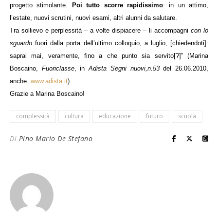
progetto stimolante.
Poi tutto scorre rapidissimo
: in un attimo,
l’estate, nuovi scrutini, nuovi esami, altri alunni da salutare.
Tra sollievo e perplessità – a volte dispiacere – li accompagni
con lo
sguardo
fuori dalla porta dell’ultimo colloquio, a luglio, [chiedendoti]:
saprai mai, veramente, fino a che punto sia servito[?]” (Marina
Boscaino,
Fuoriclasse
, in
Adista Segni nuovi,n.53
del 26.06.2010,
anche
www.adista.it
)
Grazie a Marina Boscaino!
complessità
cultura
educazione
futuro
scuola
Di
Pino Mario De Stefano