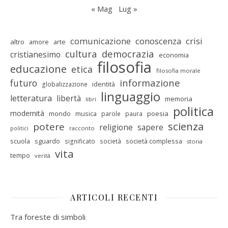
« Mag
Lug »
comunicazione
conoscenza
crisi
altro
amore
arte
cultura
democrazia
cristianesimo
economia
filosofia
educazione
etica
filosofia morale
informazione
futuro
identità
globalizzazione
linguaggio
letteratura
libertà
memoria
libri
politica
modernità
mondo
musica
poesia
parole
paura
scienza
potere
religione
sapere
racconto
politici
scuola
sguardo
società complessa
significato
società
storia
vita
tempo
verità
ARTICOLI RECENTI
Tra foreste di simboli