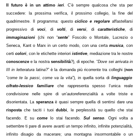
Il futuro è in un attimo
ieri
. C’è sempre qualcosa che sta per
succedere: la prossima verifica, il prossimo collegio, la fine del
quadrimestre. Il programma: questo
ciclico e regolare
affastellarsi
progressivo di
voci
, di
volti
, di
versi
, di
caratteristiche
, di
immaginazioni
(chi non “
sente
” Foscolo o Montale, Lucrezio o
Seneca, Kant o Marx in un certo modo, con una certa
musica
, con
certi
colori
, con le etichette interiori
istintive
, mediazione tra le nostre
conoscenze
e la nostra
sensibilità
?), di epoche. “
Dove sei arrivata in
III in letteratura latina
?” è la domanda più ricorrente tra colleghi (
non
“
come te la passi
,
come va la vita
”), in quella sorta di
linguaggio
cifrato-lessico familiare
che rappresenta spesso l’unica reale
condivisione nelle spire di un’autoreferenzialità a volte triste e
disorientata. La
speranza
è quasi sempre quella di sentirsi dare una
risposta
che taciti i tuoi
dubbi
, le perplessità su quello che stai
facendo. E su
come
lo stai facendo.
Sul senso
. Ogni volta a
settembre ti pare di avere avanti un tempo infinito, infinite potenzialità,
infinito disagio da macerare; una montagna insormontabile o un