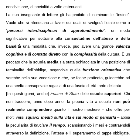
condivisione, di socialità a volte estenuanti.
La sua insegnante di lettere gli ha proibito di nominare le “tesine”.
Vuole che si riferiscano ai lavori sui quali si svolgerà l’orale come a
“
percorsi interdisciplinari di approfondimento
”: un modo
significativo per sottrarre alla
consuetudine dell’abuso e della
banalità
una modalità che, invece, può avere una grande
valenza
cognitiva
e di
contatto diretto
con la
complessità
della cultura. È un
peccato che la
scuola media
sia stata schiacciata in una posizione di
terminalità dell’obbligo, negandole quella
funzione orientativa
che
sarebbe nella sua vocazione e che, se fosse praticata, guiderebbe ad
una scelta consapevole ragazzi di una fascia di età tanto delicata.
[In questi giorni, anche]
Esame di Stato
delle
scuole superiori
. Chi
non trascorre, anno dopo anno, la propria vita a scuola
non può
realmente comprendere
quanto il nostro mestiere – che offre per
molti versi
squarci inediti sulla vita e sul modo di pensarla
– abbia
la peculiarità di
bruciare
il tempo
, scansionando i mesi e contraendoli
attraverso la definizione, l’attesa e il superamento di tappe obbligate.