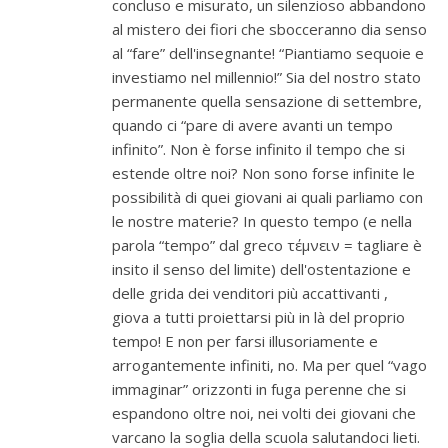
concluso e misurato, un silenzioso abbandono
al mistero dei fiori che sbocceranno dia senso
al “fare” dell'insegnante! “Piantiamo sequoie e
investiamo nel millennio!” Sia del nostro stato
permanente quella sensazione di settembre,
quando ci “pare di avere avanti un tempo
infinito”. Non è forse infinito il tempo che si
estende oltre noi? Non sono forse infinite le
possibilità di quei giovani ai quali parliamo con
le nostre materie? In questo tempo (e nella
parola “tempo” dal greco τέμνειν = tagliare è
insito il senso del limite) dell'ostentazione e
delle grida dei venditori più accattivanti ,
giova a tutti proiettarsi più in là del proprio
tempo! E non per farsi illusoriamente e
arrogantemente infiniti, no. Ma per quel “vago
immaginar” orizzonti in fuga perenne che si
espandono oltre noi, nei volti dei giovani che
varcano la soglia della scuola salutandoci lieti.