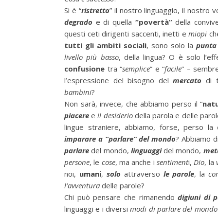
Si è “
ristretto
” il nostro linguaggio, il nostro 
degrado
e di quella
“povertà”
della convive
questi ceti dirigenti saccenti, inetti e
miopi
che
tutti gli ambiti sociali
, sono solo la
punta
livello più basso
, della lingua? O è solo l’ef
confusione
tra “
semplice
” e “
facile
” – semb
l’espressione del bisogno del
mercato
di t
bambini
?
Non sarà, invece, che abbiamo perso il “
natu
piacere
e
il desiderio
della parola e delle parol
lingue straniere, abbiamo, forse, perso l
imparare a “parlare” del mondo
? Abbiamo d
parlare
del mondo,
linguaggi
del mondo,
met
persone
, le
cose
, ma anche i
sentiment
i,
Dio
, la
noi,
umani
,
solo
attraverso
le parole
, la
co
l’avventura
delle parole?
Chi può pensare che rimanendo
digiuni di 
linguaggi e i diversi
modi di parlare del mondo