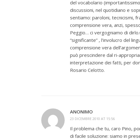
del vocabolario (importantissimo
discussioni, nel quotidiano e sopr
sentiamo: paroloni, tecnicismi, fr
comprensione vera, anzi, spesso, 
Peggio… ci vergogniamo di dirlo.C
“significante” , l’involucro del lin
comprensione vera dell’argomento 
può prescindere dal ri-appropria
interpretazione dei fatti, per do
Rosario Celotto.
ANONIMO
23 DICEMBRE 2010 AT 15:56
Il problema che tu, caro Pino, pon
di facile soluzione: siamo in pre