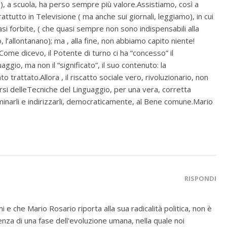
), a scuola, ha perso sempre più valore.Assistiamo, così a
attutto in Televisione ( ma anche sui giornali, leggiamo), in cui
asi forbite, ( che quasi sempre non sono indispensabili alla
l’allontanano); ma , alla fine, non abbiamo capito niente!
ome dicevo, il Potente di turno ci ha “concesso” il
guaggio, ma non il “significato”, il suo contenuto: la
trattato.Allora , il riscatto sociale vero, rivoluzionario, non
rsi delleTecniche del Linguaggio, per una vera, corretta
minarli e indirizzarli, democraticamente, al Bene comune.Mario
RISPONDI
i e che Mario Rosario riporta alla sua radicalità politica, non è
senza di una fase dell'evoluzione umana, nella quale noi