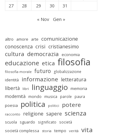
27
28
29
30
31
« Nov
Gen »
comunicazione
altro
amore
arte
conoscenza
crisi
cristianesimo
cultura
democrazia
economia
filosofia
educazione
etica
futuro
globalizzazione
filosofia morale
informazione
letteratura
identità
linguaggio
libertà
memoria
libri
modernità
mondo
musica
parole
paura
politica
potere
poesia
politici
scienza
religione
sapere
racconto
scuola
sguardo
significato
società
vita
società complessa
tempo
storia
verità