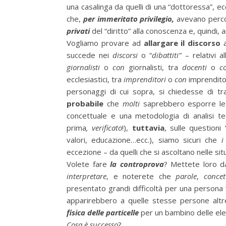
una casalinga da quelli di una “dottoressa”, ec
che,
per immeritato privilegio,
avevano percors
privati
del “diritto” alla conoscenza e, quindi, a
Vogliamo provare ad
allargare il discorso
a
succede nei
discorsi
o “
dibattiti”
– relativi a
giornalisti
o
con
giornalisti, tra
docenti
o
c
ecclesiastici, tra
imprenditori
o
con
imprenditor
personaggi di cui sopra, si chiedesse di t
probabile
che
molti
saprebbero esporre le 
concettuale e una metodologia di analisi t
prima
, verificato
!),
tuttavia
, sulle questioni 
valori, educazione…ecc.), siamo sicuri che
i
eccezione – da quelli che si ascoltano nelle situ
Volete fare
la controprova
? Mettete loro d
interpretare
, e noterete che
parole
,
concet
presentato grandi difficoltà per una persona
apparirebbero a quelle stesse persone alt
fisica delle particelle
per un bambino delle ele
Cosa è successo
?