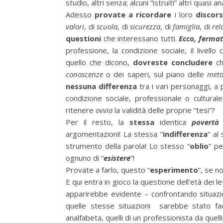
studio, altri senza; alcuni “istruiti” altri quasi an
Adesso
provate a ricordare
i loro
discors
valori
, di
scuola
, di
sicurezza
, di
famiglia
, di
rel
questioni
che interessano tutti.
Ecco, fermat
professione, la condizione sociale, il livell
quello che dicono,
dovreste concludere
ch
conoscenze
o dei saperi, sul piano delle
meto
nessuna differenza
tra i vari personaggi, a p
condizione sociale, professionale o cultura
ritenere
ovvia
la validità delle proprie “tesi”?
Per il resto, la
stessa
identica
povertà 
argomentazioni! La stessa “
indifferenza
” al
strumento della parola! Lo stesso “
oblio
” p
ognuno di “
esistere
”!
Provate a farlo, questo “
esperimento
”, se n
E qui entra in gioco la questione dell’età dei 
apparirebbe evidente – confrontando situazio
quelle stesse situazioni
sarebbe stato fa
analfabeta, quelli di un professionista da quelli