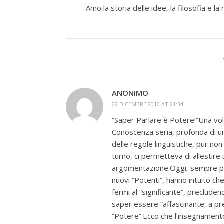
Amo la storia delle idee, la filosofia e la 
ANONIMO
22 DICEMBRE 2010 AT 21:34
“Saper Parlare è Potere!”Una volt
Conoscenza seria, profonda di u
delle regole linguistiche, pur n
turno, ci permetteva di allestire
argomentazione.Oggi, sempre più,
nuovi “Potenti”, hanno intuito che
fermi al “significante”, precluden
saper essere “affascinante, a pr
“Potere”.Ecco che l’insegnamento 