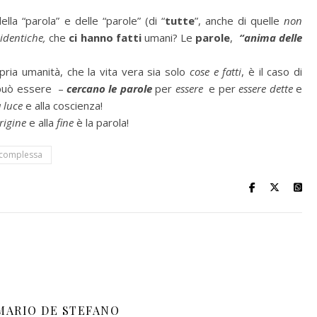
ella “parola” e delle “parole” (di “
tutte
”, anche di quelle
non
identiche,
che
ci hanno fatti
umani? Le
parole
,
“anima delle
pria umanità, che la vita vera sia solo
cose e fatti
, è il caso di
 può essere
–
cercano le parole
per
essere
e per
essere dette
e
 luce
e alla coscienza!
rigine
e alla
fine
è la parola!
 complessa
MARIO DE STEFANO