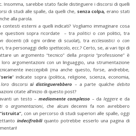
c. Insomma, sarebbe stato facile distinguere i discorsi di quelli
i di studi alle spalle, da quelli che,
senza colpa
,
erano stati
nche alla parola.
 contesti esterni a quelli indicati? Vogliamo immaginare cosa
lle questioni sopra ricordate
– tra
politici
o
con
politici, tra
on
docenti (di ogni ordine di scuola!), tra
ecclesiastici
o
con
i, tra personaggi dello
spettacolo
, ecc.? Certo, se, ai vari tipi di
rattare un argomento “tecnico” della
propria
“professione” è
loro argomentazioni con un linguaggio, una strumentazione
ecnicamente ineccepibili (ma anche questo, forse, andrebbe
,
“
serie
” indicate sopra (politica, religione, scienza, economia,
 loro
discorsi
si distinguerebbero
– a parte qualche
debita
azioni citate all’inizio di questo post?
avanti un testo –
mediamente complesso
– da
leggere
e da
ti
o
argomentazioni
, che alcuni decenni fa non avrebbero
“istruita”
, con un percorso di studi superiori alle spalle, oggi
rettanto
indecifrabili
quanto potrebbe esserlo una pagina di
mentari!