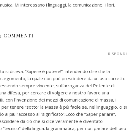
musica. Mi interessano i linguaggi, la comunicazione, i libri.
3 COMMENTI
RISPONDI
a si diceva: “Sapere è potere!”; intendendo dire che la
n argomento, la quale non può prescindere da un uso corretto
on essendo sempre vincente, sull’arroganza del Potente di
 una difesa, per cercare di volgere a nostro favore una
 con l’invenzione dei mezzi di comunicazione di massa, i
 per tenere “sotto” la Massa è più facile se, nel linguaggio, ci si
do ai più l’accesso al “significato”.Ecco che “Saper parlare”,
escindere da ciò che si dice veramente è diventato
“tecnico” della lingua: la grammatica, per non parlare dell’ uso