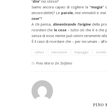
“
dire
” noi stessi?
Siamo ancora capaci di cogliere la
“magia”
d
ancora dette
!)? Le
parole
,
mai immobili
e
mai 
cose”
?
A chi pensa,
dimenticando l’origine
della pro
ricordare
che
le cose
– tutto ciò che è e che
senza di esse niente può
venire veramente alla
È il caso di ricordare che – per noi umani – all’
o
cultura
educazione
linguaggio
società
Di
Pino Mario De Stefano
PINO 