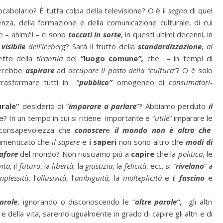
vocabolario? È tutta colpa della televisione? O è il
segno
di quel
nza, della formazione e della comunicazione culturale, di cui
 – ahimè! – ci sono
toccati in sorte
, in questi ultimi decenni, in
visibile
dell’iceberg
? Sarà il frutto della
standardizzazione
,
al
fetto della
tirannia
del
“
luogo comune
”,
che
– in tempi di
rerebbe
aspirare
ad
occupare
il posto della “cultura”
? O è solo
rasformare tutti in
“
pubblico”
omogeneo di
consumatori-
rale”
desiderio di “
imparare a parlare
”? Abbiamo perduto
il
e? In un tempo in cui si ritiene
importante e “
utile
” imparare le
a consapevolezza che
conoscer
e
il mondo non è altro che
imenticato che
il
sapere
e
i saperi
non sono altro che
modi
di
afore
del mondo? Non riusciamo più a
capire
che la
politica
, le
vita
, il
futuro
, la
libertà
, la
giustizia
, la
felicità
, ecc. si “
rivelano
” a
mplessità
, l’
allusività
, l’
ambiguità,
la
molteplicità
e il
fascino
e
parole
, ignorando o disconoscendo le “
altre parole”,
gli altri
e della vita, saremo ugualmente in grado di capire gli altri e di