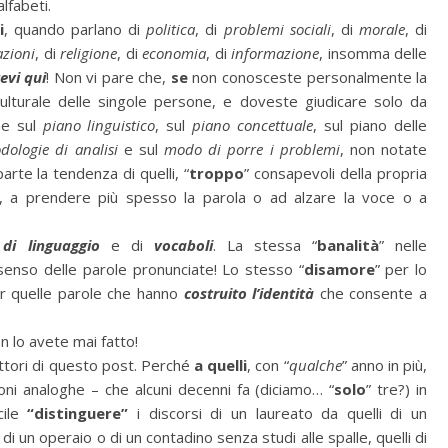
alfabeti.
i
, quando parlano di
politica
, di
problemi sociali
, di
morale
, di
azioni
, di
religione
, di
economia
, di
informazione
, insomma delle
evi qui
! Non vi pare che,
se
non conosceste personalmente la
o culturale delle singole persone, e doveste giudicare solo da
e sul
piano linguistico
, sul
piano concettuale
, sul piano delle
dologie di analisi
e sul
modo di porre i problemi
, non notate
arte la tendenza di quelli, “
troppo
” consapevoli della propria
le, a prendere più spesso la parola o ad alzare la voce o a
di linguaggio
e di
vocaboli
. La stessa “
banalità
” nelle
 senso delle parole pronunciate! Lo stesso “
disamore
” per lo
er quelle parole che hanno
costruito l’identità
che consente a
on lo avete mai fatto!
lettori di questo post. Perché
a quelli
, con “
qualche
” anno in più,
ni analoghe – che alcuni decenni fa (diciamo… “
solo
” tre?) in
cile
“distinguere”
i discorsi di un laureato da quelli di un
 di un operaio o di un contadino senza studi alle spalle, quelli di