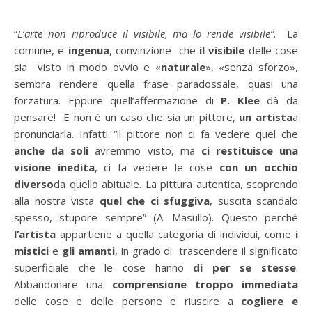
“
L’arte non riproduce il visibile, ma lo rende visibile”
. La
comune, e
ingenua
, convinzione che
il visibile
delle cose
sia visto in modo ovvio e «
naturale
», «senza sforzo»,
sembra rendere quella frase paradossale, quasi una
forzatura. Eppure quell’affermazione di
P. Klee
dà da
pensare! E non è un caso che sia un pittore,
un artista
a
pronunciarla. Infatti “il pittore non ci fa vedere quel che
anche da soli
avremmo visto, ma
ci restituisce una
visione inedita
, ci fa vedere le cose
con un occhio
diverso
da quello abituale. La pittura autentica, scoprendo
alla nostra vista
quel che ci sfuggiva
, suscita scandalo
spesso, stupore sempre” (A. Masullo). Questo perché
l’artista
appartiene a quella categoria di individui, come
i
mistici
e
gli amanti
, in grado di trascendere il significato
superficiale che le cose hanno
di per se stesse
.
Abbandonare una
comprensione
troppo immediata
delle cose e delle persone e riuscire a
cogliere e