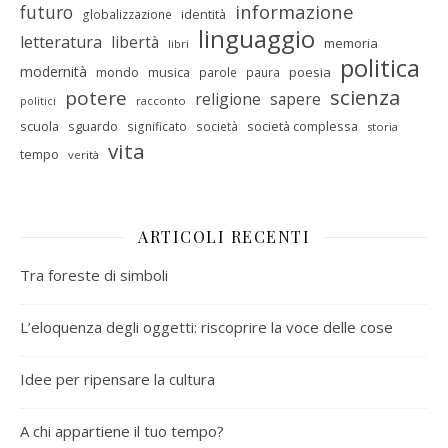
informazione
futuro
identità
globalizzazione
linguaggio
letteratura
libertà
memoria
libri
politica
modernità
mondo
musica
poesia
parole
paura
scienza
potere
religione
sapere
racconto
politici
scuola
sguardo
società complessa
significato
società
storia
vita
tempo
verità
ARTICOLI RECENTI
Tra foreste di simboli
L’eloquenza degli oggetti: riscoprire la voce delle cose
Idee per ripensare la cultura
A chi appartiene il tuo tempo?