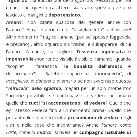
“sguardo”
, di educazione dello sguardo. Peccato, per noi
umani, che questo carattere sia stato spesso perso o
lasciato ai margini e
depotenziato
.
Amanti
. Non capita qualcosa del genere anche con
l’amore? Altra esperienza di “disvelamento” del visibile!
Altro momento “magico” umano (pur se spesso fuggevole
e precario) , altro sguardo sui “visibili” e sull’apparire, di cui
l’amore, l’amante, sa cogliere
l’essenza impensata e
impensabile
(non rende visibile il visibile, l’amante, quando
“scopre” “fantastica”
la banalità dell’amato
e
dell’ordinario?). Sarebbe capace di “
conoscerlo
”, di
accoglierlo
, di
donarsi
e di amarlo se non avvenisse questo
“miracolo” dello sguardo
, magari per un solo momento?
Sarebbe possibile se continuasse a vedere nell’amato
quello che
tutti “si accontentano” di vedere
? Quello che
egli stesso vedeva fino a un momento prima? Quello che
per abitudine o superficialità
presumiamo di vedere
negli
altri e nelle cose che incontriamo?
Anche
l’amore
,
come
l’arte
,
come la mistica
, si rivela un
compagno naturale di