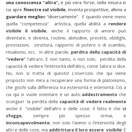
una conoscenza “altra”,
e più vera forse, nella misura in
cui apre
finestre sul visibile
, inventa prospettive, allena a
guardare meglio
e “diversamente”.
E quando viene meno
quella “competenza” artistica, quella abilità a
rendere
visibile il visibile
, anche il rapporto di amore può
diventare, e diventa, routine, abitudine, precetti, obblighi,
prestazioni, struttura, rapporto di potere o di scambio,
ritualismo, ecc. In altre parole,
perdita della
capacità di
“vedere”
l’altra/o. E non tanto, o non solo, perdita della
capacità di vedere l’interiorità dell’altro, come talora si dice.
No, non si tratta di questo! L’esercizio che qui viene
proposto non mira a recuperare una forma di platonismo,
che giochi sulla differenza tra esteriorità e interiorità. Ciò a
cui qui si vuole orientare è un auto-
addestramento
che
scongiuri la perdita della
capacità di vedere realmente
anche il “visibile” dell’altro e delle cose. Il fatto è che
ci
sfugge
, sempre più spesso ormai, e
inconsapevolmente
, non solo l’animo o l’interiorità degli
altri e delle cose, ma
addirittura il loro essere visibile
! È