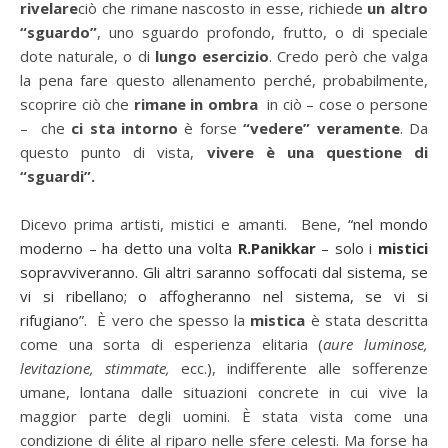
rivelare
ciò che rimane nascosto in esse, richiede
un altro
“sguardo”
, uno sguardo profondo, frutto, o di speciale
dote naturale, o di
lungo esercizio
. Credo però che valga
la pena fare questo allenamento perché, probabilmente,
scoprire ciò che
rimane in ombra
in ciò – cose o persone
– che
ci sta intorno
è forse
“vedere” veramente
. Da
questo punto di vista,
vivere è una questione di
“sguardi”.
Dicevo prima artisti, mistici e amanti. Bene,
“nel mondo
moderno – ha detto una volta
R.
Panikkar
– solo i
mistici
sopravviveranno. Gli altri saranno soffocati dal sistema, se
vi si ribellano; o affogheranno nel sistema, se vi si
rifugiano”.
È vero che spesso la
mistica
è stata descritta
come una sorta di esperienza elitaria
(
aure luminose,
levitazione, stimmate,
ecc.)
, indifferente alle sofferenze
umane, lontana dalle situazioni concrete in cui vive la
maggior parte degli uomini. È stata vista come una
condizione di élite al riparo nelle sfere celesti.
Ma forse ha