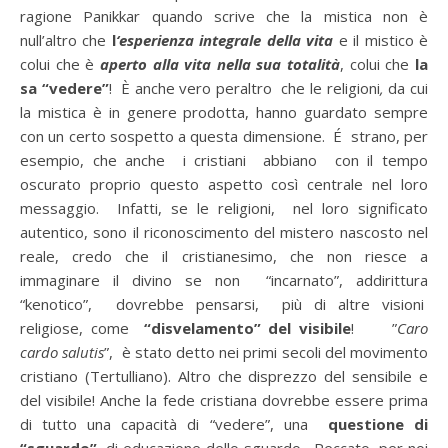
ragione Panikkar quando scrive che la mistica non è
null’altro che
l
‘esperienza integrale della vita
e il mistico è
colui che è
aperto alla vita nella sua totalità
, colui che
la
sa “vedere”
!
È anche vero peraltro che le religioni
,
da cui
la mistica è in genere prodotta, hanno guardato sempre
con un certo sospetto a questa dimensione. É
strano, per
esempio, che anche i cristiani abbiano con il tempo
oscurato proprio questo aspetto così centrale nel loro
messaggio. Infatti, se le religioni, nel loro significato
autentico, sono il riconoscimento del mistero nascosto nel
reale, credo che il cristianesimo, che non riesce a
immaginare il divino se non “incarnato”, addirittura
“kenotico”, dovrebbe pensarsi, più di altre visioni
religiose, come
“disvelamento” del visibile
! ”
Caro
cardo salutis
”, è stato detto nei primi secoli del movimento
cristiano (Tertulliano). Altro che disprezzo del sensibile e
del visibile! Anche la fede cristiana dovrebbe essere prima
di tutto una capacità di “vedere”, una
questione di