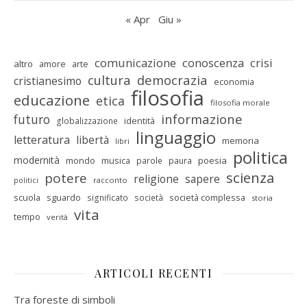
« Apr
Giu »
comunicazione
conoscenza
crisi
altro
amore
arte
cultura
democrazia
cristianesimo
economia
filosofia
educazione
etica
filosofia morale
informazione
futuro
identità
globalizzazione
linguaggio
letteratura
libertà
memoria
libri
politica
modernità
mondo
musica
poesia
parole
paura
scienza
potere
religione
sapere
racconto
politici
scuola
sguardo
società complessa
significato
società
storia
vita
tempo
verità
ARTICOLI RECENTI
Tra foreste di simboli