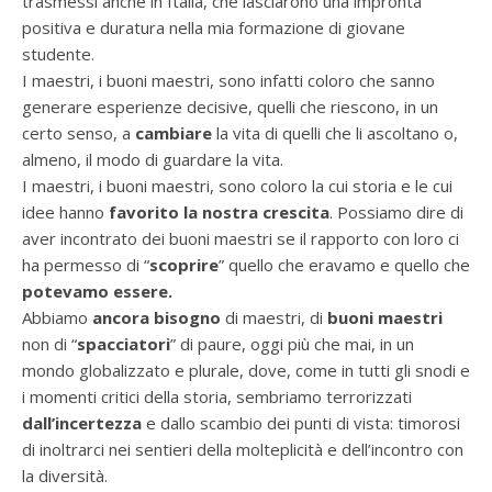
trasmessi anche in Italia, che lasciarono una impronta
positiva e duratura nella mia formazione di giovane
studente.
I maestri, i buoni maestri, sono infatti coloro che sanno
generare esperienze decisive, quelli che riescono, in un
certo senso, a
cambiare
la vita di quelli che li ascoltano o,
almeno, il modo di guardare la vita.
I maestri, i buoni maestri, sono coloro la cui storia e le cui
idee hanno
favorito la nostra crescita
. Possiamo dire di
aver incontrato dei buoni maestri se il rapporto con loro ci
ha permesso di “
scoprire
” quello che eravamo e quello che
potevamo essere.
Abbiamo
ancora bisogno
di maestri, di
buoni maestri
non di “
spacciatori
” di paure, oggi più che mai, in un
mondo globalizzato e plurale, dove, come in tutti gli snodi e
i momenti critici della storia, sembriamo terrorizzati
dall’incertezza
e dallo scambio dei punti di vista: timorosi
di inoltrarci nei sentieri della molteplicità e dell’incontro con
la diversità.