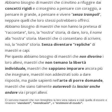
Abbiamo bisogno di maestri che ci invitino a rifuggire dai
concetti rigidi
e ci insegnino a pensare con coraggio, a
pensare in grande, a pensare e vivere “
senza trampoli
”,
neppure quelli che loro stessi potrebbero offrirci.
Abbiamo bisogno di maestri che non hanno la pretesa di
“raccontare”, loro, la “nostra” storia, di dare, loro, il
nome
alla “nostra” storia. Maestri che ci consentano di
scrivere,
noi,
la “
nostra
” storia.
Senza diventare “repliche
” di
maestri e capi.
abbiamo bisogno di
maestri che
non divorino
i
Per questo
loro allievi, maestri che
non temano la libertà
individuale,
maestri che
sappiano imparare
ancora più
che insegnare, maestri non addestrati solo a dare
risposte, ma guide sapienti nell’
arte
di porre domande
,
maestri che siano talmente
autorevoli
da
lasciar anche
andare
via i propri allievi.
Ci servono maestri che non rinneghino la loro vera natura e cioè quella di essere e
rimanere “
viandanti”
,
“mendicanti” ,
e “
testimoni di esodo
”.