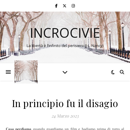
INCROCIVIE
La libertà è l’infinito del pensiero (J-L. Nancy)
In principio fu il disagio
24 Marzo 2023
Cosa perdiamo
quando guardiamo un film e badiamo prima di tutto al