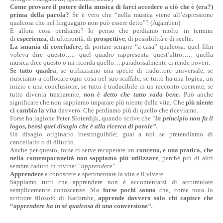
Come provare il potere della musica di farci accedere a ciò che è (era?)
prima della parola?
Se è vero che “nella musica viene all’espressione
qualcosa che nel linguaggio non può essere detto”? (Agamben)
E allora cosa perdiamo? Io penso che perdiamo molto in termini
di
esperienza
, di ulteriorità. di
prospettive
, di possibilità e di scelte.
La smania di
concludere
,
di portare sempre “a casa” qualcosa: quel film
voleva dire questo….; quel quadro rappresenta quest’altro….; quella
musica dice questo o mi ricorda quello….paradossalmente ci rende poveri.
Se tutto quadra
, se utilizziamo una specie di traduttore universale, se
riusciamo a collocare ogni cosa nel suo scaffale, se tutto ha una logica, un
inizio e una conclusione, se tutto è traducibile in un racconto coerente, se
tutto diventa trasparente,
non è detto che tutto vada bene.
Può anche
significare che non sappiamo imparare più niente dalla vita. Che
più niente
ci cambia la vita
davvero. Che perdiamo più di quello che riceviamo.
Forse ha ragione Peter Sloterdijk, quando scrive che “
in principio non fu il
logos, bensì quel disagio che è alla ricerca di parole”.
Un disagio originario inestinguibile; guai a noi se pretendiamo di
cancellarlo o di diluirlo.
Anche per questo, forse ci serve recuperare un
concetto, e una pratica, che
nella contemporaneità non sappiamo più utilizzare
, perché più di altri
sembra caduto in rovina: “
apprendere
”.
Apprendere
a conoscere e sperimentare la vita e il vivere.
Sappiamo tutti che apprendere non è accontentarsi di accumulare
semplicemente conoscenze. Ma
forse pochi sanno
che, come nota lo
scrittore filosofo di Karlsruhe,
apprende davvero solo chi capisce che
“
apprendere ha in sé qualcosa di una
conversione
“.