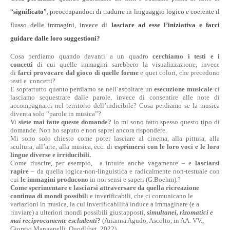
“
significato
”, preoccupandoci di tradurre in linguaggio logico e coerente il
flusso delle immagini, invece di
lasciare ad esse l’iniziativa e farci
guidare dalle loro suggestioni?
Cosa perdiamo quando davanti a un quadro
cerchiamo i testi e i
concetti
di cui quelle immagini sarebbero la visualizzazione, invece
di
farci provocare dal gioco di quelle forme
e quei colori, che precedono
testi e concetti?
E soprattutto quanto perdiamo se nell’ascoltare un
esecuzione musicale
ci
lasciamo sequestrare dalle parole, invece di consentire alle note di
accompagnarci nel territorio dell’indicibile? Cosa perdiamo se la musica
diventa solo “parole in musica”?
Vi
siete mai fatte queste domande?
Io mi sono fatto spesso questo tipo di
domande. Non ho saputo e non saprei ancora rispondere.
Mi sono solo chiesto come poter lasciare al cinema, alla pittura, alla
scultura, all’arte, alla musica, ecc. di
esprimersi con le loro voci e le loro
lingue diverse e irriducibili.
Come riuscire, per esempio, a intuire anche vagamente – e
lasciarsi
rapire
– da quella logica-non-linguistica e radicalmente non-testuale con
cui
le immagini producono
in noi sensi e saperi (G.Boehm).?
Come sperimentare e lasciarsi attraversare da quella ricreazione
continua di mondi possibil
i e inverificabili, che ci comunicano le
variazioni in musica, la cui inverificabilità induce a immaginare (e a
rinviare) a ulteriori mondi possibili giustapposti,
simultanei, rizomatici e
mai reciprocamente escludenti
?
(Arianna Agudo, Ascolto, in AA. VV.,
Giorgio Manganelli, Quodlibet, 2022)