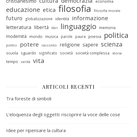
cultura
democrazia
cristianesimo
economia
filosofia
educazione
etica
filosofia morale
informazione
futuro
identità
globalizzazione
linguaggio
letteratura
libertà
memoria
libri
politica
modernità
mondo
musica
poesia
parole
paura
scienza
potere
religione
sapere
racconto
politici
scuola
sguardo
società complessa
significato
società
storia
vita
tempo
verità
ARTICOLI RECENTI
Tra foreste di simboli
L’eloquenza degli oggetti: riscoprire la voce delle cose
Idee per ripensare la cultura